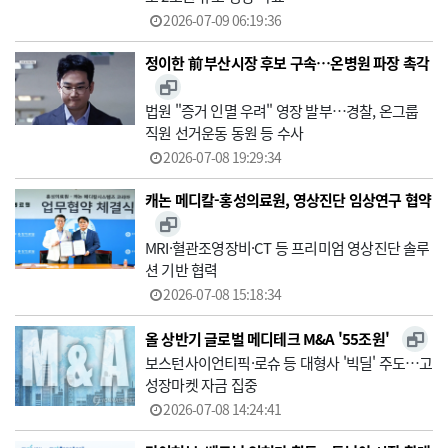
2026-07-09 06:19:36
정이한 前 부산시장 후보 구속…온병원 파장 촉각
법원 "증거 인멸 우려" 영장 발부…경찰, 온그룹
직원 선거운동 동원 등 수사
2026-07-08 19:29:34
캐논 메디칼-홍성의료원, 영상진단 임상연구 협약
MRI·혈관조영장비·CT 등 프리미엄 영상진단 솔루
션 기반 협력
2026-07-08 15:18:34
올 상반기 글로벌 메디테크 M&A '55조원'
보스턴사이언티픽·로슈 등 대형사 '빅딜' 주도…고
성장마켓 자금 집중
2026-07-08 14:24:41