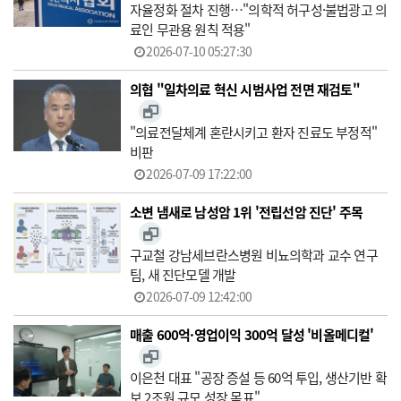
자율정화 절차 진행…"의학적 허구성·불법광고 의
료인 무관용 원칙 적용"
2026-07-10 05:27:30
의협 "일차의료 혁신 시범사업 전면 재검토"
"의료전달체계 혼란시키고 환자 진료도 부정적"
비판
2026-07-09 17:22:00
소변 냄새로 남성암 1위 '전립선암 진단' 주목
구교철 강남세브란스병원 비뇨의학과 교수 연구
팀, 새 진단모델 개발
2026-07-09 12:42:00
매출 600억·영업이익 300억 달성 '비올메디컬'
이은천 대표 "공장 증설 등 60억 투입, 생산기반 확
보 2조원 규모 성장 목표"