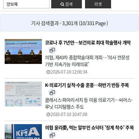
검색
리셋
기사 검색결과 - 3,301개 (10/331 Page )
코로나 후 7년만…보건의료 최대 학술행사 개막
의협, 제43차 종합학술대회 개최…'의사 전문성
기반 지속가능 미래의료'
2026-07-10 12:06:34
K-의료기기 실적·수출 훈풍…하반기 반등 주목
클래시스·파마리서치 등 미용 의료기기…씨어스·
루닛 디지털헬스 주도
2026-07-10 10:47:08
의협 윤리委, 먹는 알부민 쇼닥터 '징계 착수' 주목