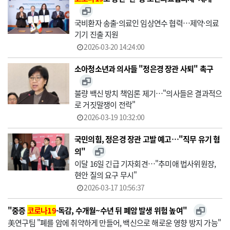
국비환자 송출·의료인 임상연수 협력…제약·의료
기기 진출 지원
2026-03-20 14:24:00
소아청소년과 의사들 "정은경 장관 사퇴" 촉구
불량 백신 방치 책임론 제기…"의사들은 결과적으
로 거짓말쟁이 전락"
2026-03-19 10:32:00
국민의힘, 정은경 장관 고발 예고…"직무 유기 혐
의"
이달 16일 긴급 기자회견…"추미애 법사위원장,
현안 질의 요구 무시"
2026-03-17 10:56:37
"중증
코로나19
·독감, 수개월~수년 뒤 폐암 발생 위험 높여"
美연구팀 "폐를 암에 취약하게 만들어, 백신으로 해로운 영향 방지 가능"