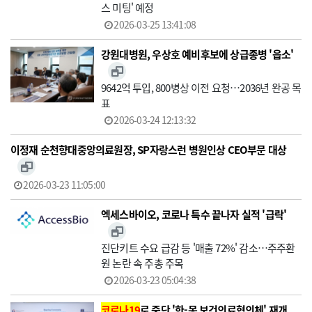
스 미팅' 예정
2026-03-25 13:41:08
강원대병원, 우상호 예비후보에 상급종병 '읍소'
9642억 투입, 800병상 이전 요청…2036년 완공 목
표
2026-03-24 12:13:32
이정재 순천향대중앙의료원장, SP자랑스런 병원인상 CEO부문 대상
2026-03-23 11:05:00
엑세스바이오, 코로나 특수 끝나자 실적 '급락'
진단키트 수요 급감 등 '매출 72%' 감소…주주환
원 논란 속 주총 주목
2026-03-23 05:04:38
코로나19
로 중단 '한-몽 보건의료협의체' 재개