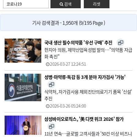
검색
리셋
기사 검색결과 - 1,950개 (9/195 Page )
국내 생산 필수의약품 '우선 구매' 추진
한지아 의원, 제약산업육성법 발의…"의약품 자급
화 촉진"
2026-03-27 12:24:51
성병·마약류·독감 등 3개 분야 자가검사 '가능'
식약처, 자가검사용 체외진단의료기기 품목 '신설'
추진
2026-03-26 05:24:00
삼성바이오로직스, '美 디캣 위크 2026' 참가
11년 연속…글로벌 고객사들과 '50건 이상 비즈니