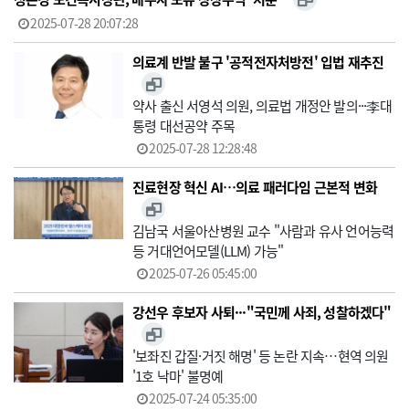
2025-07-28 20:07:28
의료계 반발 불구 '공적전자처방전' 입법 재추진
약사 출신 서영석 의원, 의료법 개정안 발의···李대
통령 대선공약 주목
2025-07-28 12:28:48
진료현장 혁신 AI…의료 패러다임 근본적 변화
김남국 서울아산병원 교수 "사람과 유사 언어능력
등 거대언어모델(LLM) 가능"
2025-07-26 05:45:00
강선우 후보자 사퇴···"국민께 사죄, 성찰하겠다"
'보좌진 갑질·거짓 해명' 등 논란 지속…현역 의원
'1호 낙마' 불명예
2025-07-24 05:35:00