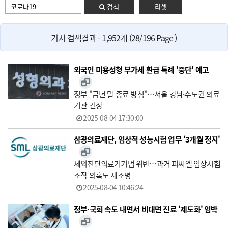
검색
리셋
기사 검색결과 - 1,952개 (28/196 Page )
외국인 미용성형 부가세 환급 특례 '중단' 예고
정부 "금년 말 종료 방침"…서울 강남·수도권 의료
기관 긴장
2025-08-04 17:30:00
삼광의료재단, 임상적 성능시험 업무 '3개월 정지'
체외진단의료기기법 위반…과거 피씨엘 임상시험
조작 의혹도 재조명
2025-08-04 10:46:24
정부·국회 속도 내면서 비대면 진료 '제도화' 임박