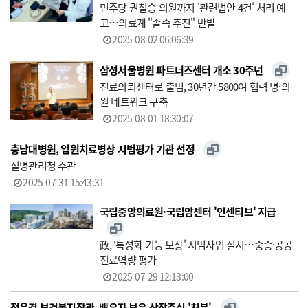
민주당 권칠승 의원까지 '관련법안 4건' 처리 예
고…의료계 "졸속 추진" 반발
2025-08-02 06:06:39
삼성서울병원 파트너즈센터 개소 30주년
진료의뢰센터로 출범, 30년간 5800여 협력 병·의
원 네트워크 구축
2025-08-01 18:30:07
충남대병원, 입원치료병상 시범평가 기관 선정
질병관리청 주관
2025-07-31 15:43:31
국립중앙의료원·국립암센터 '인센티브' 지급
政, '특성화 기능 보상' 시범사업 실시…중증·공공
진료역량 평가
2025-07-29 12:13:00
정은경 보건복지장관, 배우자 보유 상장주식 '처분'