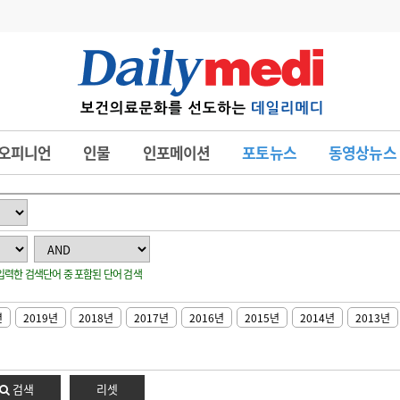
변경
사고
수첩
오피니언
인물
인포메이션
포토뉴스
동영상뉴스
계
6
관리급여 실시
7
지필공 지원책
8
수련환경 개선
: 입력한 검색단어 중 포함된 단어 검색
9
의과대학 입시
10
약가인하
년
2019년
2018년
2017년
2016년
2015년
2014년
2013년
유권해석
정책/통계
공시
검색
리셋