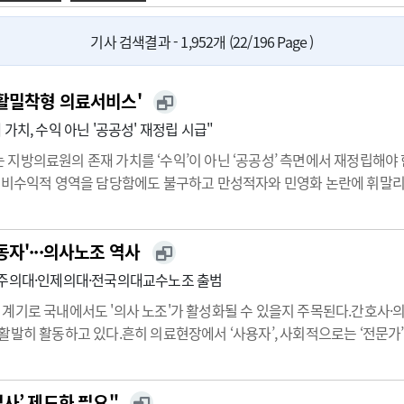
광고안내
기사 검색결과 - 1,952개 (22/196 Page )
활밀착형 의료서비스'
가치, 수익 아닌 '공공성' 재정립 시급"
 지방의료원의 존재 가치를 ‘수익’이 아닌 ‘공공성’ 측면에서 재정립해
 비수익적 영역을 담당함에도 불구하고 만성적자와 민영화 논란에 휘말리
률논총'에 게재한 '지방의료원 활성화 방안–생활밀착형 의료서비스 연계를
 저소득층·노인·장애인…
자'···의사노조 역사
아주의대·인제의대·전국의대교수노조 출범
계기로 국내에서도 '의사 노조'가 활성화될 수 있을지 주목된다.간호사·
활발히 활동하고 있다.흔히 의료현장에서 ‘사용자’, 사회적으로는 ‘전문가’
러나 병원의 일방적인 지시·강요 뿐 아니라 구조적 문제에 한계를 느낀 
…
사’ 제도화 필요"