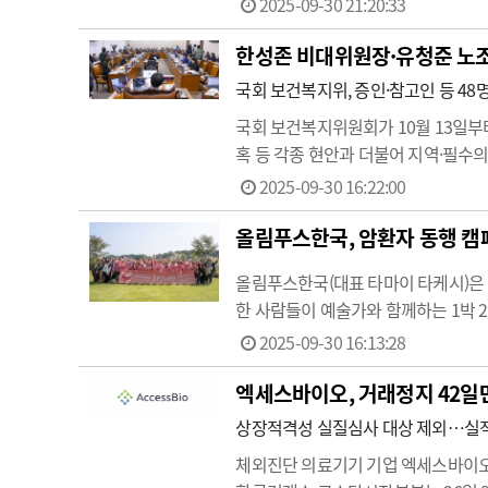
2025-09-30 21:20:33
백신의 효과와 안전성을 강조했다.이
한성존 비대위원장·유청준 노
국회 보건복지위, 증인·참고인 등 4
국회 보건복지위원회가 10월 13일부
혹 등 각종 현안과 더불어 지역·필수
보건복지부와 질병관리청 등 소관 부처 
2025-09-30 16:22:00
명 가운데는 김동락…
올림푸스한국, 암환자 동행 캠
올림푸스한국(대표 타마이 타케시)은 
한 사람들이 예술가와 함께하는 1박 
리는 올림푸스한국이 대한암협회와 함께
2025-09-30 16:13:28
로그램이다.올해 고잉 온 캠페인 희
엑세스바이오, 거래정지 42일만
상장적격성 실질심사 대상 제외…실적
체외진단 의료기기 기업 엑세스바이오가