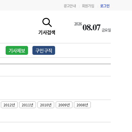
광고안내
회원가입
로그인
|
|
08.07
2026
금요일
기사검색
기사제보
구인구직
2012년
2011년
2010년
2009년
2008년
지침·기준·평가
약제급여 심사 결과