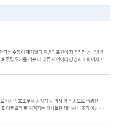
야 한다는 주장이 제기됐다.지방의료원이 지역거점 공공병원
며 존립 위기를 겪는 데 따른 제언이다.강명희 이화여자
 중심으로'를 통해 지방의료원 가치 재정립 필요성을 주장
의료기사·간호조무사·행정직 등 의사 외 직종으로 이뤄진
·‘화이트칼라’로 여겨지는 의사들은 대부분 노조가 아닌 직
일부 의사들은 교섭권을 보장받는 노조라는 이름으로 뭉치기