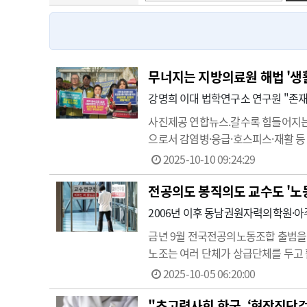
고객센터
회사소개
법적고지
무너지는 지방의료원 해법 '생
강명희 이대 법학연구소 연구원 "존재 
사진제공 연합뉴스.갈수록 힘들어지는
으로서 감염병·응급·호스피스·재활 등
대학교 법학연구소 연구원은 '서강법
2025-10-10 09:24:29
했다.강명희 연구원은 “지방의료원은
전공의도 봉직의도 교수도 '노동
2006년 이후 동남권원자력의학원·
금년 9월 전국전공의노동조합 출범을 
노조는 여러 단체가 상급단체를 두고 
역 대표자 단체로서 목소리를 냈다.그
2025-10-05 06:20:00
시작했다.최초 의사 노조는 2006년 
"초고령사회 한국, ‘현장진단검