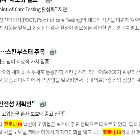
-of-Care Testing 활성화" 제언
단검사(POCT, Point-of-care Testing)의 제도적 기반을 마
행을 앞두고 현장진단검사 활성화 필요성을 제언한 연구결과를 발표했다.현장진단
속하게 검사해 진단에 활용하는 현장 검사 방식이다검사실 이동 없이 현장
과'…스킨부스터 주목
렌드 넘어 치료적 가치 입증"
의 세계 최초 무세포 동종진피 스킨부스터 ‘리투오(Re2O)’가 K-뷰티산
중국 및 동남아시아에서 큰 반향을 일으키면서 국내 의료관광 산업 성장의
엄격한 유통 관리가 적용돼 현재 정품 시술은 국내 의료기관에서만 가능하
.…
·안전성 재확인"
…"고위험군 환자 보호에 중요 전략"
나
코로나19
백신이 고위험군 보호에 주요 전략으로 떠오르고 있다. 특히 
일 서울 노보텔 앰배서더에서 기자간담회를 열고 국내
코로나19
의 최신 
성심병원 감염내과 이재갑 교수는 ‘국내
코로나19
및 롱코비드 현황과 대