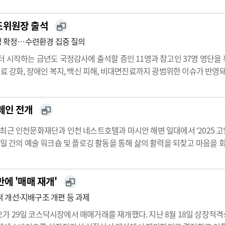
 교…
조위원장 출석
8명 확정…수련환경 집중 질의
터 시작하는 금년도 국정감사에 출석할 증인 11명과 참고인 37명 명단을
의료 강화, 장애인 복지, 백신 피해, 비대면진료까지 광범위한 이슈가 반영
및 산하기관 30여 곳을 대상으로 10월 14일부터 30일까지 진행될 국
페인 전개
최근 인천문화재단과 인천 네스트호텔과 마시안 해변 일대에서 ‘2025 고
2일 간의 예술 워크숍 및 플로깅 활동을 통해 삶의 활력을 되찾고 마음을 
 진행하고 있는 사회공헌활동 ‘고잉 온 캠페인’ 일환으로, 암 경험자들
망…
에 '매매 재개'
 개선·지배구조 개편 등 과제
 29일 코스닥시장에서 매매거래를 재개했다. 지난 8월 18일 상장적격성