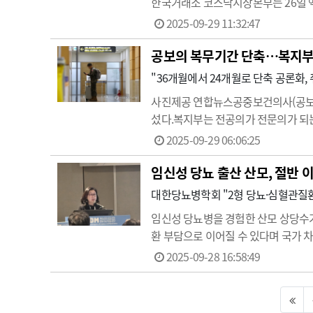
한국거래소 코스닥시장본부는 26일 
예탁증서(KDR)의 매매가 정상화됐다.
2025-09-29 11:32:47
조 제2항 제5호에 따르면 최근 사업
공보의 복무기간 단축…복지부
"36개월에서 24개월로 단축 공론화,
사진제공 연합뉴스공중보건의사(공보의
섰다.복지부는 전공의가 전문의가 되는
지부 고위 관계자는 “지속적으로 국방
2025-09-29 06:06:25
해당 내용을 언급했다. 지원율을 높
임신성 당뇨 출산 산모, 절반 이
대한당뇨병학회 "2형 당뇨·심혈관질환
임신성 당뇨병을 경험한 산모 상당수가
환 부담으로 이어질 수 있다며 국가 차
임신성 당뇨병 현황을 분석한 결과를 
2025-09-28 16:58:49
산후 검사율은 42.9%에 불과…