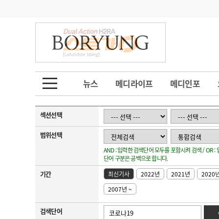
기부
모집
메디인포
인사
부음
오피니언
칼럼
건강정보
금주의 검색어
인물
초대석
피플
뉴스
메디라이프
메디인포
1
의사인력 수급 추
동영상뉴스
2
성분명 처방
섹션선택
포토뉴스
포토뉴스
3
AI의료
범위선택
AND : 입력한 검색단어 모두를 포함시켜 검색 / OR 
4
전공의 모집 결과
메디 Hospital
지역병원
중소병원
단어 구분은 공백으로 합니다.
5
의사국시 합격률
기간
최신기사
2022년
2021년
2020
인포메이션
행정처분
판례
2007년 ~
학회·연수강좌
학회/연수강좌
행사
검색단어