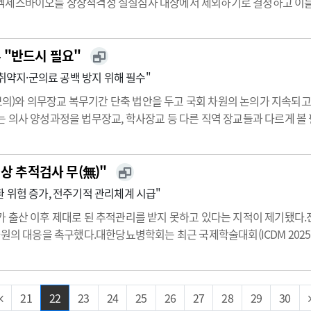
엑세스바이오를 상장적격성 실질심사 대상에서 제외하기로 결정하고 이를 
엑세스바이오는 2025년 2분기 별도 기준 매출이 1억8700만 원으로 
연도 분…
 "반드시 필요"
 취약지·군의료 공백 방지 위해 필수"
)와 의무장교 복무기간 단축 법안을 두고 국회 차원의 논의가 지속되고
 의사 양성과정을 법무장교, 학사장교 등 다른 직역 장교들과 다르게 볼
부에 공보의 및 의무장교 복무기간 단축이 필요하다는 의견을 전달해 왔다
이고 의료취…
상 추적검사 무(無)"
 위험 증가, 전주기적 관리체계 시급"
 출산 이후 제대로 된 추적관리를 받지 못하고 있다는 지적이 제기됐다.
원의 대응을 촉구했다.대한당뇨병학회는 최근 국제학술대회(ICDM 2025)
발표했다.발표에 따르면 임신성 당뇨병을 경험한 여성 중 절반 이상이 출
21
22
23
24
25
26
27
28
29
30