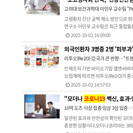
고려대 보건과학대 이민우 교수팀 "Point
고령환자 진단 공백 해소 방안으로 현장진
연구소 이민우 교수팀은 최근 통합돌봄 시
진이 환자 곁에서 혈액 등 시료를 신
2025-10-02 16:09:00
도를 크게 높이는…
외국인환자 3명중 2명 '피부
리투오(Re2O) 亞국가 큰 반향…"트
인체조직 기반 바이오기업 엘앤씨바이오
오업계에 따르면 리투오(Re2O)가 
허가가 이뤄지지 않았고 제품 특성상 
2025-10-02 14:57:03
을 찾는 해외 환자들이 급증하고 있다
"모더나
코로나19
백신, 효과
10억 도즈 이상 접종·임상 3상 입증
일관된 효과와 안전성이 확인된 모더
충분한 상황이다.모더나코리아는 30
개했다.연자로 나선 한림대학교 강남