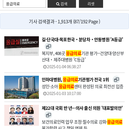
검색
리셋
기사 검색결과 - 1,913개 (87/192 Page )
길·단국대·목포한국‧분당차‧안동병원 'A등급'
복지부, 408곳
응급의료
기관 평가···건양대·양산부
산대‧제주대병원 'C등급'
2025-01-04 06:38:27
인하대병원,
응급의료
기관평가 전국 1위
성인·소아
응급의료
센터 완성된 의료 최전선 입증
2025-01-03 10:17:00
제22대 국회 반 년···의사 출신 의원 '대표발의안'
보건의료인력 업무 조정·필수의료 강화·
응급의료
불가항력 사고 책임 면제 등