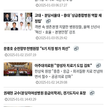
2025-01-03 06:17:27
고대‧분당서울대‧중대 '상급종합병원 역할 재
정립'
격변 속 생존경쟁 치열한 병원장들, 올해 신년사
'혁신‧효율‧경영안정' 강조
2025-01-03 05:29:42
문종호 순천향부천병원장 "6기 지정 평가 최선"
2025-01-02 15:07:19
아주대의료원 "양성자 치료기 도입 검토"
한상욱 원장 "중증‧응급‧희귀질환 치료 전념하
면서 필수‧공공의료 강화"
2025-01-02 14:29:08
권재현 교수(분당차여성병원 응급의학과), 경기도지사 표창
2025-01-01 14:43:29