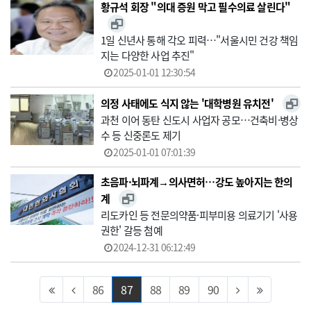
황규석 회장 "의대 증원 막고 필수의료 살린다"
1일 신년사 통해 각오 피력…"서울시민 건강 책임
지는 다양한 사업 추진"
2025-01-01 12:30:54
의정 사태에도 식지 않는 '대학병원 유치전'
과천 이어 동탄 신도시 사업자 공모…건축비·병상
수 등 신중론도 제기
2025-01-01 07:01:39
초음파·뇌파계→의사면허…강도 높아지는 한의
계
리도카인 등 전문의약품·피부미용 의료기기 '사용
권한' 갈등 첨예
2024-12-31 06:12:49
86
87
88
89
90