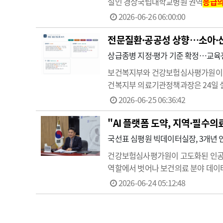
설인 경상국립대학교병원 권역
응급
개 유관기관 소속 인력 100여 명과
2026-06-26 06:00:00
전문질환·공공성 상향…소아·
상급종병 지정·평가 기준 확정…교
보건복지부와 건강보험심사평가원이 제
건복지부 의료기관정책과장은 24일 설
고 지정 평가가 이뤄질 것"이라고 예고
2026-06-25 06:36:42
된 기준이 최종본…
"AI 플랫폼 도약, 지역·필수의
국선표 심평원 빅데이터실장, 3개년 
건강보험심사평가원이 고도화된 인공지
역할에서 벗어나 보건의료 분야 데이터
께 연구자들의 편의성을 고려한 데이
2026-06-24 05:12:48
전문기자단 간담회에서 전 국민 진료