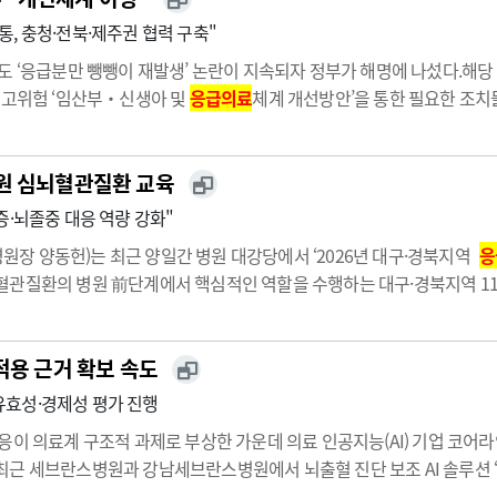
, 충청·전북·제주권 협력 구축"
도 ‘응급분만 뺑뺑이 재발생’ 논란이 지속되자 정부가 해명에 나섰다.해
 고위험 ‘임산부‧신생아 및
응급의료
체계 개선방안’을 통한 필요한 조치
27일 “고위험 임산부‧신생아의 안전한 진료환경 조성을 위해 개선방안을
 …
원 심뇌혈관질환 교육
증·뇌졸중 대응 역량 강화"
장 양동헌)는 최근 양일간 병원 대강당에서 ‘2026년 대구·경북지역
응
관질환의 병원 前단계에서 핵심적인 역할을 수행하는 대구·경북지역 119
 대응을 주제로 사전 요구도 조사 결과를 적극 반영해 사례 중심으로 구
 교수,…
적용 근거 확보 속도
효성·경제성 평가 진행
이 의료계 구조적 과제로 부상한 가운데 의료 인공지능(AI) 기업 코어라
 세브란스병원과 강남세브란스병원에서 뇌출혈 진단 보조 AI 솔루션 ‘AV
응급의료
workflow 안에서 반복 사용되는 사례를 늘리며 임상 유효성·