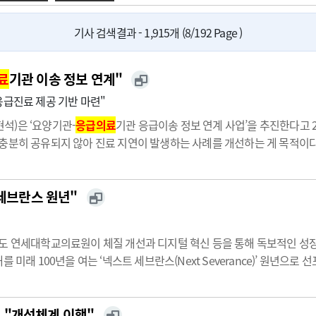
광고안내
기사 검색결과 - 1,915개 (8/192 Page )
료
기관 이송 정보 연계"
응급진료 제공 기반 마련"
석)은 ‘요양기관-
응급의료
기관 응급이송 정보 연계 사업’을 추진한다고
 충분히 공유되지 않아 진료 지연이 발생하는 사례를 개선하는 게 목적이
정보연계 개선사업을 벤치마킹해 추진됐다.기관 간 응급환자가 연계될 때
증상 등 응급진…
 세브란스 원년"
서도 연세대학교의료원이 체질 개선과 디지털 혁신 등을 통해 독보적인 성장
 미래 100년을 여는 ‘넥스트 세브란스(Next Severance)’ 원년으로
연세의료원 기획조정실장[사진]은 본지와의 인터뷰에서 “지난해 의정사태 후유
 "개선체계 이행"