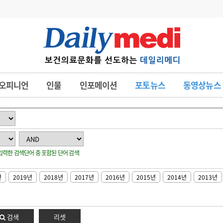
변경
사고
수첩
오피니언
인물
인포메이션
포토뉴스
동영상뉴스
계
6
관리급여 실시
7
지필공 지원책
8
수련환경 개선
: 입력한 검색단어 중 포함된 단어 검색
9
의과대학 입시
10
약가인하
년
2019년
2018년
2017년
2016년
2015년
2014년
2013년
유권해석
정책/통계
공시
검색
리셋