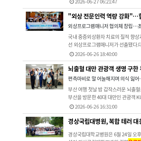
2026-06-27 06:21:47
속도를 낸다는 설명이…
"외상 전문인력 역량 강화"…
외상프로그램매니저 협의체 창립…초
국내 중증외상환자 치료의 질적 향상
선 외상프로그램매니저가 선출됐다.
한 가운데 창립 출범식을 개최했다.
2026-06-26 18:40:00
인력 교육 및 행정 전반을 총괄하는 
뇌출혈 대만 관광객 생명 구한
편측마비로 말 어눌해지며 의식 잃어
부산 여행 첫날 밤 갑작스러운 뇌출
부산을 방문한 40대 대만인 관광객 K
입국했다. 카페 투어와 찜질방 방문 등
2026-06-26 16:31:00
경 잠에…
경상국립대병원, 복합 테러 
경상국립대학교병원은 6월 24일 오후