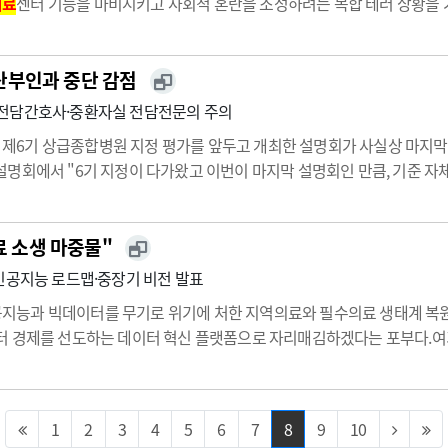
의료
센터 기능을 마비시키고 사회적 혼란을 조성하려는 복합 테러 상황을 가
 전문장비 7대가 투입된 상황에서 각 기관은 신속하고 정확하게 훈련을 수행
산부인과 중단 감점
육전담간호사·중환자실 전담전문의 주의
6기 상급종합병원 지정 평가를 앞두고 개최한 설명회가 사실상 마지막 
명회에서 "6기 지정이 다가왔고 이번이 마지막 설명회인 만큼, 기준 자체
했다.이번 설명회는 2027년부터 2029년까지 적용될 지표를 안내하는 자
료 소생 마중물"
인공지능 로드맵·중장기 비전 발표
능과 빅데이터를 무기로 위기에 처한 지역의료와 필수의료 생태계 복원
 경제를 선도하는 데이터 혁신 플랫폼으로 자리매김하겠다는 포부다.여기에
터 개방 등도 대폭 확대해 AI 시대를 주도하는 주요 기관으로 거듭난다
정보 …
1
2
3
4
5
6
7
8
9
10