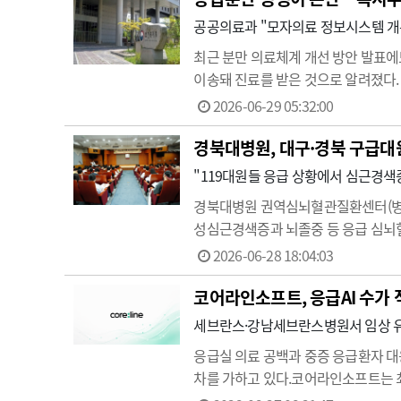
공공의료과 "모자의료 정보시스템 개통
최근 분만 의료체계 개선 방안 발표에
이송돼 진료를 받은 것으로 알려졌다.
기에 대해 보건복지부 공공의료과는 
2026-06-29 05:32:00
면 최근 청주에 거주하는 임신 32주의
경북대병원, 대구·경북 구급대
"119대원들 응급 상황에서 심근경색
경북대병원 권역심뇌혈관질환센터(병원
성심근경색증과 뇌졸중 등 응급 심뇌혈
근경색증과 뇌졸중에 대한 이해와 현장
2026-06-28 18:04:03
교수와 칠곡경북대병원 신경과 은미연
코어라인소프트, 응급AI 수가 
세브란스·강남세브란스병원서 임상 유
응급실 의료 공백과 중증 응급환자 대응
차를 가하고 있다.코어라인소프트는 최근
26일 밝혔다.단순 도입을 넘어 실제