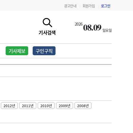
광고안내
회원가입
로그인
|
|
08.09
2026
일요일
기사검색
기사제보
구인구직
2012년
2011년
2010년
2009년
2008년
지침·기준·평가
약제급여 심사 결과