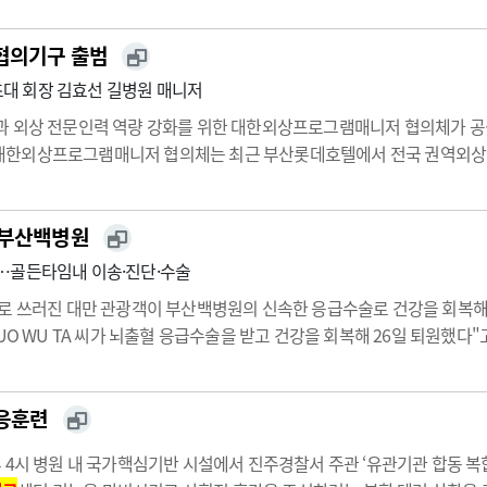
협의기구 출범
대 회장 김효선 길병원 매니저
과 외상 전문인력 역량 강화를 위한 대한외상프로그램매니저 협의체가 공
대한외상프로그램매니저 협의체는 최근 부산롯데호텔에서 전국 권역외상센
외상프로그램매니저와 외상코디네이터는 외상센터 내에서 외상환자 치료과정을
업무를 담당한다.미국 등 외상 선…
 부산백병원
…골든타임내 이송·진단·수술
혈로 쓰러진 대만 관광객이 부산백병원의 신속한 응급수술로 건강을 회복
UO WU TA 씨가 뇌출혈 응급수술을 받고 건강을 회복해 26일 퇴원했다"
 첫날 관광 일정을 마치고 숙소에서 휴식을 취하던 KUO씨는 평소와 달리 
대응훈련
 4시 병원 내 국가핵심기반 시설에서 진주경찰서 주관 ‘유관기관 합동 복