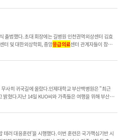
식 출범했다. 초대 회장에는 길병원 인천권역외상센터 김효
터 및 대한외상학회, 중앙
응급의료
센터 관계자들이 참석
 모니터링하고 질(質) 관리 및 데이터 분석, 외상 전문
해 무사히 귀국길에 올랐다.인제대학교 부산백병원은 "최근
고 밝혔다.지난 14일 KUO씨와 가족들은 여행을 위해 부산에
피로감을 느껴 먼저 잠자리에 들었다. 그러나 밤 10시 30분
합 테러 대응훈련’을 시행했다. 이번 훈련은 국가핵심기반 시