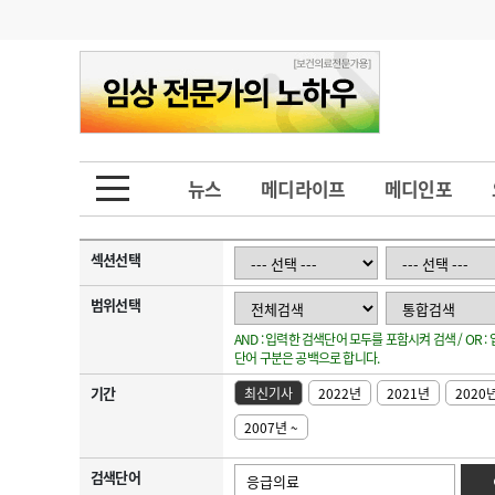
기부
모집
메디인포
인사
부음
오피니언
칼럼
건강정보
금주의 검색어
인물
초대석
피플
뉴스
메디라이프
메디인포
1
의사인력 수급 추
동영상뉴스
2
성분명 처방
섹션선택
포토뉴스
포토뉴스
3
AI의료
범위선택
AND : 입력한 검색단어 모두를 포함시켜 검색 / OR 
4
전공의 모집 결과
메디 Hospital
지역병원
중소병원
단어 구분은 공백으로 합니다.
5
의사국시 합격률
기간
최신기사
2022년
2021년
2020
인포메이션
행정처분
판례
2007년 ~
학회·연수강좌
학회/연수강좌
행사
검색단어