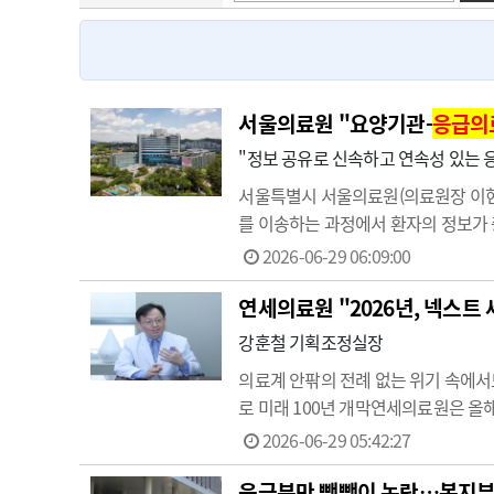
고객센터
회사소개
법적고지
서울의료원 "요양기관-
응급의
"정보 공유로 신속하고 연속성 있는 
서울특별시 서울의료원(의료원장 이현
를 이송하는 과정에서 환자의 정보가
둔 요양기관-
응급의료
기관 응급이송 
2026-06-29 06:09:00
복용 중인 약물 정보, 이송 전 발현 
연세의료원 "2026년, 넥스트
강훈철 기획조정실장
의 료계 안팎의 전례 없는 위기 속에
로 미래 100년 개막연세의료원은 올해를
(AX) 등에 박차를 가한다.강훈철 
2026-06-29 05:42:27
비를 …
응급분만 뺑뺑이 논란…복지부