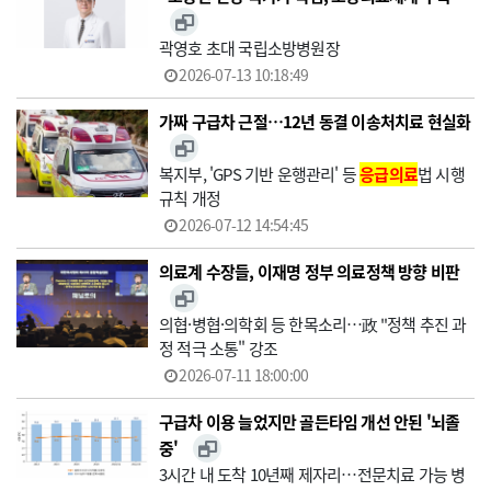
곽영호 초대 국립소방병원장
2026-07-13 10:18:49
가짜 구급차 근절…12년 동결 이송처치료 현실화
복지부, 'GPS 기반 운행관리' 등
응급의료
법 시행
규칙 개정
2026-07-12 14:54:45
의료계 수장들, 이재명 정부 의료정책 방향 비판
의협·병협·의학회 등 한목소리…政 "정책 추진 과
정 적극 소통" 강조
2026-07-11 18:00:00
구급차 이용 늘었지만 골든타임 개선 안된 '뇌졸
중'
3시간 내 도착 10년째 제자리…전문치료 가능 병