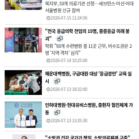
복지부, 53개 의료기관 선정…세브란스·아산·이대
서울병원 신규 참여
2026-07-15 11:24:56
"전국 응급의학 전임의 15명, 중증응급 미래 붕
괴"
학회 "93개 수련병원 중 11곳 근무, 비수도권은 2
명 '지역 격차' 심각"
2026-07-14 10:25:00
해운대백병원, 구급대원 대상 '응급분만' 교육 실
시
2026-07-13 18:32:00
인하대병원-현대유비스병원, 중환자 협진체계 가
동
2026-07-13 13:35:30
"소방관 건강 국가가 책임, 소방의료체계 구축"