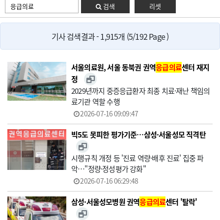
검색
리셋
기사 검색결과 - 1,915개 (5/192 Page )
서울의료원, 서울 동북권 권역
응급의료
센터 재지
정
2029년까지 중증응급환자 최종 치료·재난 책임의
료기관 역할 수행
2026-07-16 09:09:47
빅5도 못피한 평가기준…삼성·서울성모 직격탄
시행규칙 개정 등 '진료 역량·배후 진료' 집중 파
악…"정량·정성평가 강화"
2026-07-16 06:29:48
삼성·서울성모병원 권역
응급의료
센터 '탈락'