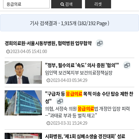
검색
리셋
기사 검색결과 - 1,915개 (182/192 Page )
경희의료원-서울시동부병원, 협력병원 업무협약
2023-04-05 15:41:00
"정부, 필수의료 '속도' 의사 증원 '협의'"
임인택 보건복지부 보건의료정책실장
2023-04-03 05:34:29
"구급차 등
응급의료
목적 이송 수단 탑승 제한 찬
성"
의협, 서정숙 의원
응급의료
법 개정안 입장 피력
···"과태료 부과 등 벌칙 재고"
2023-03-31 15:24:29
시화병원, ‘제1회 심폐소생술 경진대회’ 성료