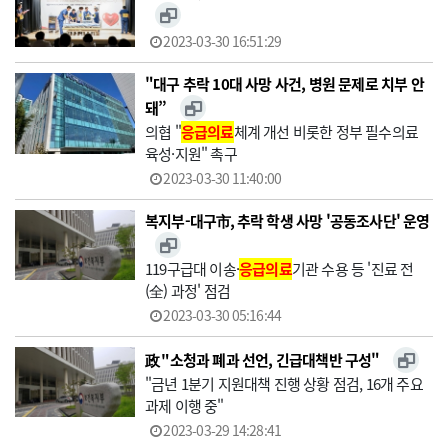
2023-03-30 16:51:29
"대구 추락 10대 사망 사건, 병원 문제로 치부 안
돼”
의협 "
응급의료
체계 개선 비롯한 정부 필수의료
육성·지원" 촉구
2023-03-30 11:40:00
복지부-대구市, 추락 학생 사망 '공동조사단' 운영
119구급대 이송·
응급의료
기관 수용 등 '진료 전
(全) 과정' 점검
2023-03-30 05:16:44
政 "소청과 폐과 선언, 긴급대책반 구성"
"금년 1분기 지원대책 진행 상황 점검, 16개 주요
과제 이행 중"
2023-03-29 14:28:41