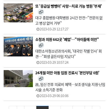
또 '응급실 뺑뺑이' 사망···치료 가능 병원 '부재'
대구 종합병원·대학병원 2시간 전전···"전문의 없
고 병상 없어 거부"
2023-03-29 12:17:27
소청과 의원 662곳 '폐업'…"아이들에 미안"
대한소아청소년과의사회, '대국민 작별 인사' 회
견…"회생 골든타임 지났다"
2023-03-29 10:57:24
24개월 미만 아동 입원 진료시 '본인부담 0원'
政, 임신 전후 의료비 혜택…보조생식술 지원·난임
시술 소득기준 완화
2023-03-29 06:10:06