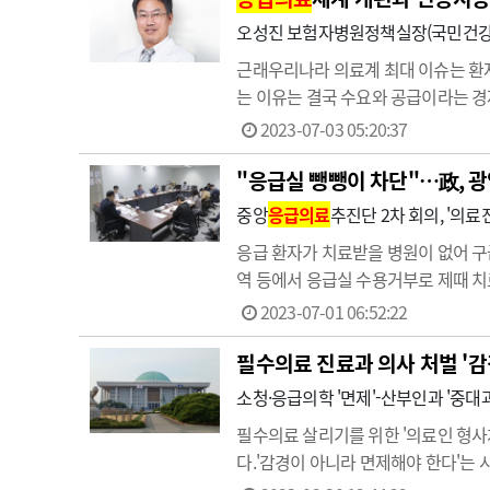
오성진 보험자병원정책실장(국민건강
근래우리나라 의료계 최대 이슈는 환자
는 이유는 결국 수요와 공급이라는 경
요'에 비해 3D 직종인 응급실 '의료
2023-07-03 05:20:37
대책 효과를 마냥 기다리기엔 눈…
"응급실 뺑뺑이 차단"…政, 
중앙
응급의료
추진단 2차 회의, '의료
응급 환자가 치료받을 병원이 없어 구
역 등에서 응급실 수용거부로 제때 치
괴 상황이 비극의 근본 원인으로 지
2023-07-01 06:52:22
다각도로 들여다보고 있다. 응급환자
필수의료 진료과 의사 처벌 '감
소청·응급의학 '면제'-산부인과 '중대과실
필수의료 살리기를 위한 '의료인 형사
다.'감경이 아니라 면제해야 한다'는 
와의 형평성 등을 신중히 고려해야 한