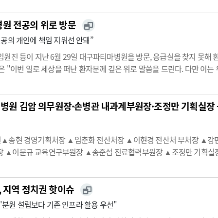
원 전공의 위로 방문
공의 개인에 책임 지워선 안돼”
원진 등이 지난 6월 29일 대구파티마병원을 방문, 응급실을 찾지 못해
은 "이번 일로 세상을 떠난 환자분께 깊은 위로 말씀을 드린다. 다만 이
 신분인 전공의에게 지우는 것은 우리 사회와 국가가 제대로 된 책무를 
병원 김암 의무원장·손병관 내과계부원장·조정만 기획실장 -
료원▲송현 경영기획처장 ▲임춘화 전산처장 ▲이현경 전산처 부처장 
장 ▲이문규 교육연구부원장 ▲송준섭 진료협력부원장 ▲조정만 기획실장
홍보부장 ▲한별 피부과 과장 ▲정경화 감염관리부장 겸 감염내과 분과장
, 지역 정치권 핫이슈
 "분원 설립보다 기존 인프라 활용 우선"