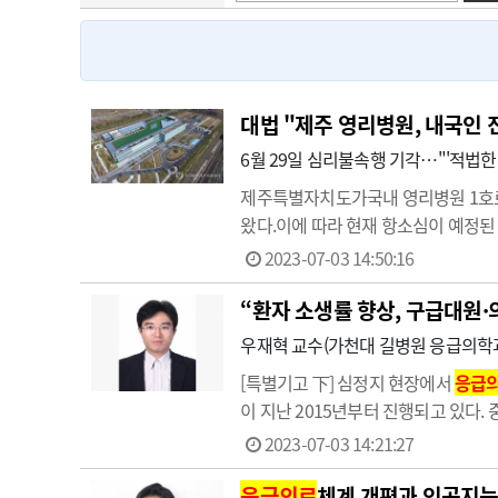
고객센터
회사소개
법적고지
대법 "제주 영리병원, 내국인 
6월 29일 심리불속행 기각…"'적법한
제주특별자치도가국내 영리병원 1호로
왔다.이에 따라 현재 항소심이 예정된 
지난 6월 29일 녹지제주헬스케어타
2023-07-03 14:50:16
이 소송은 1심에서는 제주도 처분이 
“환자 소생률 향상, 구급대원
우재혁 교수(가천대 길병원 응급의학
[특별기고 下] 심정지 현장에서
응급
이 지난 2015년부터 진행되고 있다. 
병원 응급의학과 의료진은 지역 내 환
2023-07-03 14:21:27
스마…
응급의료
체계 개편과 인공지능(