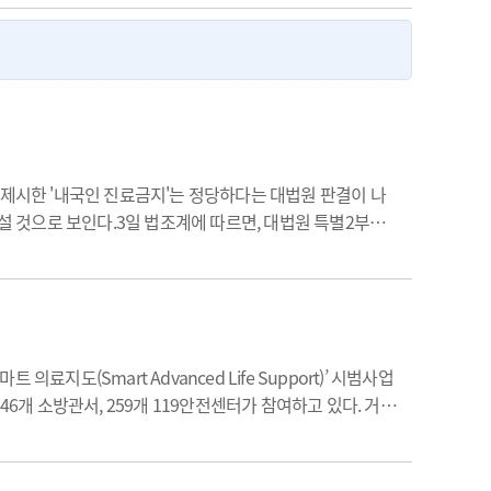
시한 '내국인 진료금지'는 정당하다는 대법원 판결이 나
 설 것으로 보인다.3일 법조계에 따르면, 대법원 특별2부는
소 청구' 소송 상고와 관련해서 심리불속행 기각했다.앞서
지도(Smart Advanced Life Support)’ 시범사업
6개 소방관서, 259개 119안전센터가 참여하고 있다. 거점
어, 본사업 전환이 필요하다고 입을 모은다. 데일리메디가