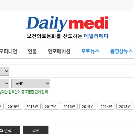
변경
사고
수첩
오피니언
인물
인포메이션
포토뉴스
동영상뉴스
계
6
관리급여 실시
7
지필공 지원책
8
수련환경 개선
: 입력한 검색단어 중 포함된 단어 검색
9
의과대학 입시
10
약가인하
년
2019년
2018년
2017년
2016년
2015년
2014년
2013년
유권해석
정책/통계
공시
검색
리셋