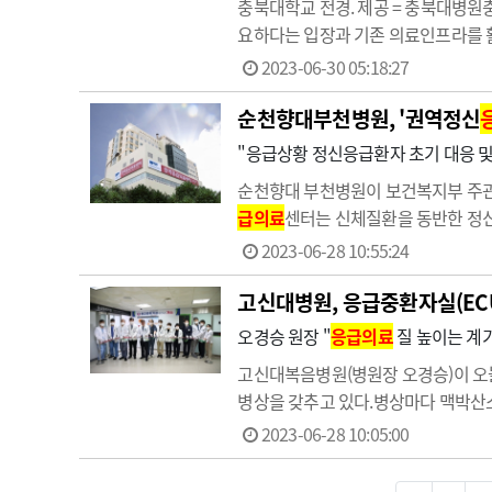
충북대학교 전경. 제공 = 충북대병원
요하다는 입장과 기존 의료인프라를 
정원 확대 등 충북 북부권 의료 불균형
2023-06-30 05:18:27
료 확대를 위한 충주 충북대병원 설…
순천향대부천병원, '권역정신
"응급상황 정신응급환자 초기 대응 및
순천향대 부천병원이 보건복지부 주관
급의료
센터는 신체질환을 동반한 정신
련됐다.순천향대 부천병원은 이번 사
2023-06-28 10:55:24
료와 회복을 도울 전망이다.이를 위
고신대병원, 응급중환자실(EC
오경승 원장 "
응급의료
질 높이는 계기
고신대복음병원(병원장 오경승)이 오늘
병상을 갖추고 있다.병상마다 맥박산소
으로 혈액을 빼낸 뒤 이를 순환시켜 
2023-06-28 10:05:00
갖춰 최적의 응급중환자 치료환경을