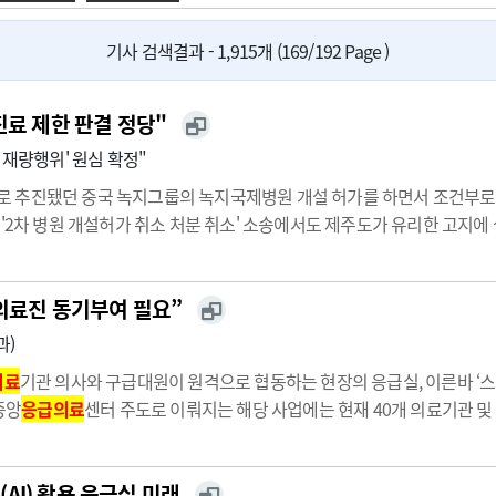
광고안내
기사 검색결과 - 1,915개 (169/192 Page )
진료 제한 판결 정당"
 재량행위' 원심 확정"
 추진됐던 중국 녹지그룹의 녹지국제병원 개설 허가를 하면서 조건부로제
'2차 병원 개설허가 취소 처분 취소' 소송에서도 제주도가 유리한 고지에
운 유한회사가 제주도지사를 상대로 제기한 '외국의료기관개설 허가조건취
위법하다는 …
·의료진 동기부여 필요”
과)
의료
기관 의사와 구급대원이 원격으로 협동하는 현장의 응급실, 이른바 ‘스마트 의료
중앙
응급의료
센터 주도로 이뤄지는 해당 사업에는 현재 40개 의료기관 및 4
자 소생률 향상을 지켜보며 보람을 느끼지만 아직까지 현실적인 한계가 있
AI) 활용 응급실 미래