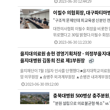
2023-06-30 12:44:29
건복…
이필수 의협회장, 대구파티마병
"구조적 문제인데 피교육생 신분인 전
대한의사협회 이필수 회장을 비롯한 임
위로했다고 30일 밝혔다. 이필수 회장
에 기인한 것으로 그 책임을 피교육생
2023-06-30 11:23:30
급의료
등 필수의료 …
을지대의료원 송현 경영기획처장 - 의정부을지대
을지대병원 김동희 진료 제1부원장
을지재단이 7월 1일자 인사를 단행했다.■을지대학교의
암 의무원장 ▲송병주 외과계부원장 ▲손병관 내과계부원
과계부장 ▲오일환 내과계부장 ▲곽재만 QI부장 ▲최원호 
2023-06-30 09:12:00
충북대병원 500병상 충주분원
"분원 설립으로 의료불균형 해소" vs