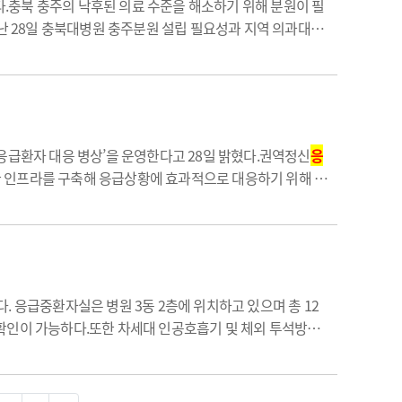
.충북 충주의 낙후된 의료 수준을 해소하기 위해 분원이 필
 28일 충북대병원 충주분원 설립 필요성과 지역 의과대학
 정례회 2차 본회의에서 김영석 의원이 대표 발의한 '공공의
정신응급환자 대응 병상’을 운영한다고 28일 밝혔다.권역정신
응
한 인프라를 구축해 응급상황에 효과적으로 대응하기 위해 마
‧외과적 처치 및 정신과적 평가를 시행하고 환자의 빠른 치
 응급중환자실은 병원 3동 2층에 위치하고 있으며 총 12
확인이 가능하다.또한 차세대 인공호흡기 및 체외 투석방법
법장비(CRRT), 고유량 비강 캐뉼라 등 최신 응급장비들을