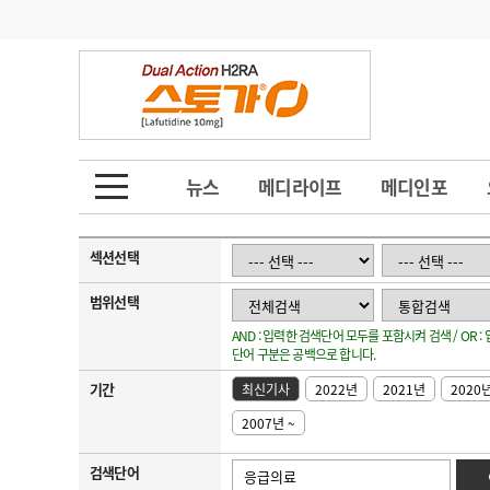
기부
모집
메디인포
인사
부음
오피니언
칼럼
건강정보
금주의 검색어
인물
초대석
피플
뉴스
메디라이프
메디인포
1
의사인력 수급 추
동영상뉴스
2
성분명 처방
섹션선택
포토뉴스
포토뉴스
3
AI의료
범위선택
AND : 입력한 검색단어 모두를 포함시켜 검색 / OR 
4
전공의 모집 결과
메디 Hospital
지역병원
중소병원
단어 구분은 공백으로 합니다.
5
의사국시 합격률
기간
최신기사
2022년
2021년
2020
인포메이션
행정처분
판례
2007년 ~
학회·연수강좌
학회/연수강좌
행사
검색단어