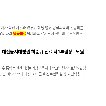
 환자가 숨진 사건과 연루된 해당 병원 응급의학과 전공의를
는 우리나라
응급의료
체계와 의료시스템 전반의 구조적인 문제
다하지 못하는 것”이라고 말했다.또한 이 회장은"하루빨리
응
 대전을지대병원 하중규 진료 제1부원장 - 노원
▲강민수 통합전산센터장■의정부을지대학교병원<진료부>▲김
 겸 비뇨의학과 과장 ▲이근철 진료협력실장 ▲김덕령 외
 ▲이오성 CS부장 겸 정형외과 과장 ▲김지일 수술실장…