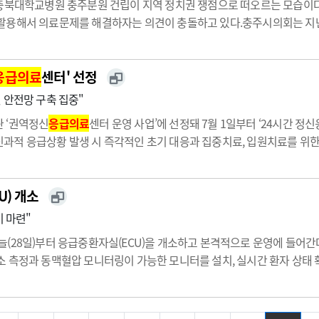
충북대학교병원 충주분원 건립이 지역 정치권 쟁점으로 떠오르는 모습이다
활용해서 의료문제를 해결하자는 의견이 충돌하고 있다.충주시의회는 지난
 해소를 위한 특단의 대책을 정부에 요구했다.시의회는 이날 열린 275회
응급의료
센터' 선정
 안전망 구축 집중"
 ‘권역정신
응급의료
센터 운영 사업’에 선정돼 7월 1일부터 ‘24시간 
과적 응급상황 발생 시 즉각적인 초기 대응과 집중치료, 입원치료를 위
업 운영으로 응급의학과와 정신건강의학과가 24시간 동시에 협진하며 내
해 병원은 응급실…
U) 개소
 마련"
(28일)부터 응급중환자실(ECU)을 개소하고 본격적으로 운영에 들어간다.
 측정과 동맥혈압 모니터링이 가능한 모니터를 설치, 실시간 환자 상태 
노폐물을 제거하고 수분 및 전해질 균형을 맞춰 몸에 다시 넣어주는 신대체요
 구축…