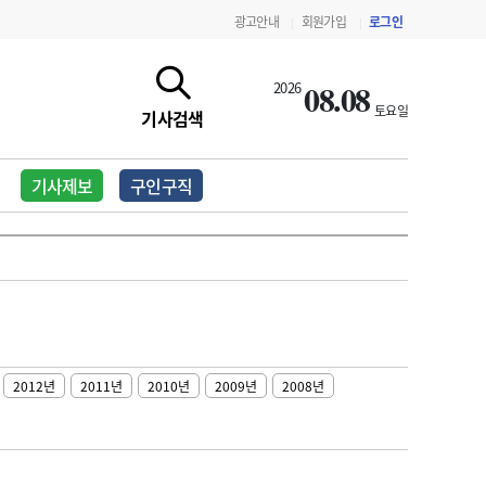
광고안내
회원가입
로그인
|
|
08.08
2026
토요일
기사검색
기사제보
구인구직
2012년
2011년
2010년
2009년
2008년
지침·기준·평가
약제급여 심사 결과