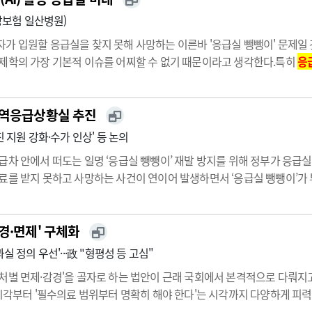
보험 일산병원)
가 입원할 응급실을 찾지 못해 사망하는 이른바 '응급실 뺑뺑이' 문제일
제학의 가장 기본적 이슈를 어찌할 수 없기 때문이라고 생각한다.특히
응
인력 공급'과 일반병실에 비해 월등히 높은 시설 투자가 필요한 '병상 공급'
광역응급상황실 추진
진 지원 강화·수가 인상' 등 논의
급차 안에서 떠도는 일명 ‘응급실 뺑뺑이’ 재발 방지를 위해 정부가 응급실
료를 받지 못하고 사망하는 사건이 연이어 발생하면서 ‘응급실 뺑뺑이’가
목되고 있다.해법으로 정부는 중앙에 응급상황 컨트롤타워를 구축하는 동시
 …
경·면제' 구체화
 정의 우선'···政 "형평성 등 고심"
처별 면제·감경'을 골자로 하는 법안이 근래 국회에서 본격적으로 다뤄지고
시각부터 '필수의료 범위부터 명확히 해야 한다'는 시각까지 다양하게 피력
다"는 입장이다.국회 보건복지위원회 이종성 의원(국민의힘)이 대표발의한 