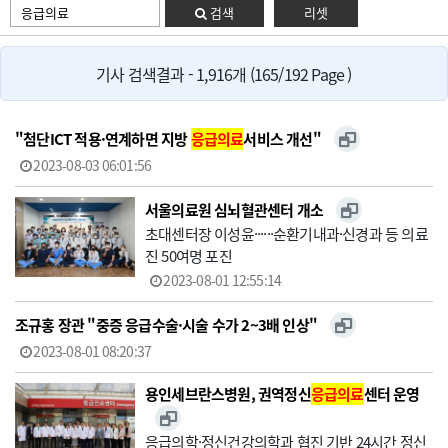
검색
리셋
기사 검색결과 - 1,916개 (165/192 Page )
"첨단ICT 적용·연계하면 지방
응급의료
서비스 개선"
2023-08-03 06:01:56
서울의료원 심뇌혈관센터 개소
초대센터장 이성윤······순환기내과·신경과 등 의료
진 50여명 포진
2023-08-01 12:55:14
조규홍 장관 "중증 응급수술·시술 수가 2~3배 인상"
2023-08-01 08:20:37
용인세브란스병원, 권역정신
응급의료
센터 운영
응급의학·정신건강의학과 협진 기반 24시간 정신