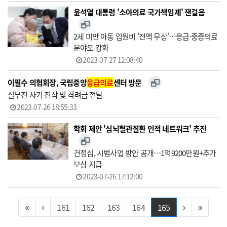
윤석열 대통령 '소아의료 국가책임제' 잰걸음
2세 미만 아동 입원비 '전액 무상'…응급·중증의료
분야도 강화
2023-07-27 12:08:40
이필수 의협회장, 국립중앙
응급의료
센터 방문
실무진 사기 진작 및 격려금 전달
2023-07-26 18:55:33
학회 제안 '심뇌혈관질환 인적 네트워크' 추진
건정심, 시범사업 방안 공개…1억9200만원+추가
보상 지급
2023-07-26 17:12:00
161
162
163
164
165