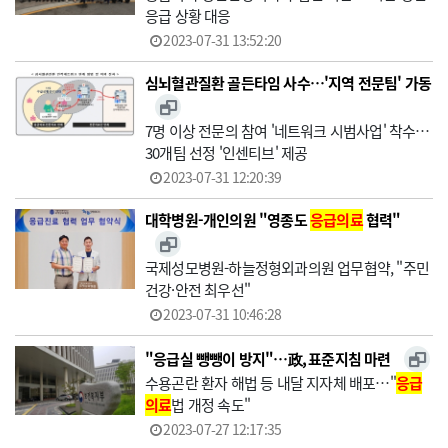
응급 상황 대응
2023-07-31 13:52:20
심뇌혈관질환 골든타임 사수…'지역 전문팀' 가동
7명 이상 전문의 참여 '네트워크 시범사업' 착수…
30개팀 선정 '인센티브' 제공
2023-07-31 12:20:39
대학병원-개인의원 "영종도
응급의료
협력"
국제성모병원-하늘정형외과의원 업무협약, "주민
건강·안전 최우선"
2023-07-31 10:46:28
"응급실 뺑뺑이 방지"…政, 표준지침 마련
수용곤란 환자 해법 등 내달 지자체 배포…"
응급
의료
법 개정 속도"
2023-07-27 12:17:35