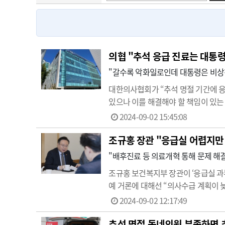
고객센터
회사소개
법적고지
의협 "추석 응급 진료는 대통
"갈수록 악화일로인데 대통령은 비상
대한의사협회가 “추석 명절 기간에 응
있으나 이를 해결해야 할 책임이 있는
급상황관리센터, 120 시도 콜센터를
2024-09-02 15:45:08
했다. 이와 함께'대통령실: 02-8…
조규홍 장관 "응급실 어렵지만
"배후진료 등 의료개혁 통해 문제 해결
조규홍 보건복지부 장관이 ‘응급실 과
예 거론에 대해선 “의사수급 계획이 
급실 상황을 어떻게 보느냐는 질문에 
2024-09-02 12:17:49
진료다. 해당 문제는 의료계 집단…
추석 명절 동네의원 부족하면 추