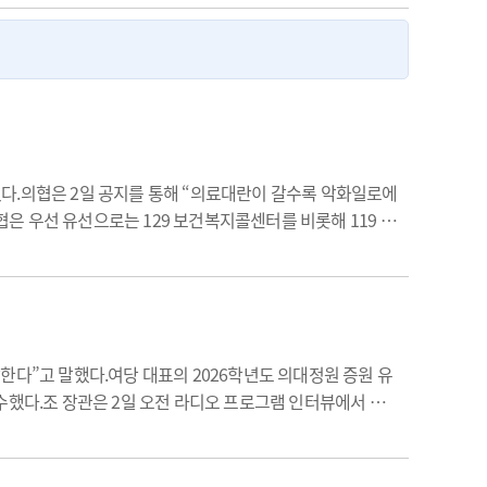
다.의협은 2일 공지를 통해 “의료대란이 갈수록 악화일로에
은 우선 유선으로는 129 보건복지콜센터를 비롯해 119 구
자체 홈페이지, 주요포털에서 '명절진료' 등을 검색하라고 전
한다”고 말했다.여당 대표의 2026학년도 의대정원 증원 유
수했다.조 장관은 2일 오전 라디오 프로그램 인터뷰에서 응
안을 안내할 예정이다.그는 “문제는 응급실뿐만 아니라 배후