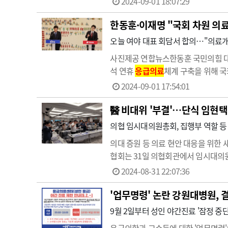
2024-09-01 18:07:29
정상…
한동훈·이재명 "국회 차원 의
오늘 여야 대표 회담서 합의…"의료개
사진제공 연합뉴스한동훈 국민의힘 대표
석 연휴
응급의료
체계 구축을 위해 국
련해 추석 연휴
응급의료
체계 구축에 
2024-09-01 17:54:01
당장의 의료공백에…
醫 비대위 '부결'…단식 임현택 
의협 임시대의원총회, 집행부 역할 등
의대 증원 등 의료 현안 대응을 위
협회는 31일 의협회관에서 임시대의원총
결됐지만임현택 집행부에 대한 질타가 
2024-08-31 22:07:36
만, 자만, 불소통을 깊이…
' 업무명령' 논란 강원대병원, 
9월 2일부터 성인 야간진료 '잠정 