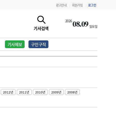
광고안내
회원가입
로그인
|
|
08.09
2026
일요일
기사검색
기사제보
구인구직
2012년
2011년
2010년
2009년
2008년
지침·기준·평가
약제급여 심사 결과