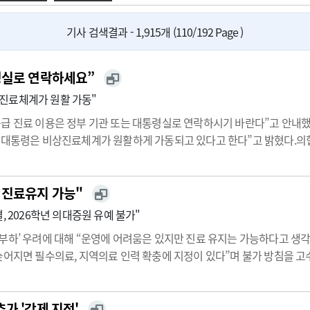
광고안내
기사 검색결과 - 1,915개 (110/192 Page )
령실로 연락하세요”
진료체계가 원활 가동"
급 진료 이용은 정부 기관 또는 대통령실로 연락하시기 바란다”고 안내했
 대통령은 비상진료체계가 원활하게 가동되고 있다고 한다”고 밝혔다.의협
 안내했다. 인터넷 상에선
응급의료
포털,
응급의료
정보제공 앱, 복지부·지
 진료유지 가능"
, 2026학년 의대증원 유예 불가"
부하’ 우려에 대해 “운영에 어려움은 있지만 진료 유지는 가능하다고 생각
늦어지면 필수의료, 지역의료 인력 확충에 지정이 있다”며 불가 방침을 고
이 같은 입장을 밝혔다. 정부는 이날부터 브리핑을 통해 응급실 관련 사
가 '강제 지정'