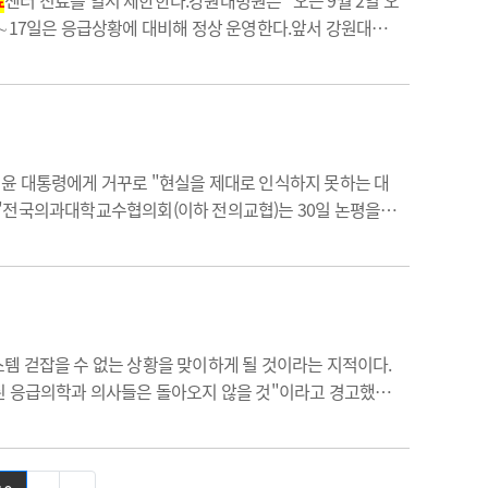
료
센터 진료를 일시 제한한다.강원대병원은 "오는 9월 2일 오
15∼17일은 응급상황에 대비해 정상 운영한다.앞서 강원대병
황에 봉착했다.이 같은 상황에서
응급의료
센터 전문의들은
 윤 대통령에게 거꾸로 "현실을 제대로 인식하지 못하는 대
길"전국의과대학교수협의회(이하 전의교협)는 30일 논평을
발언이 있을 것으로 일말의 기대를 가졌으나…
템 걷잡을 수 없는 상황을 맞이하게 될 것이라는 지적이다.
된 응급의학과 의사들은 돌아오지 않을 것"이라고 경고했다.
황을 살펴보면 지난해 4분기 910명이던 의사 수는 올해 8