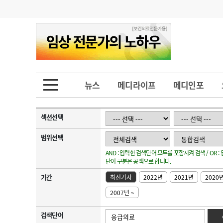
기부
모집
메디인포
인사
부음
오피니언
칼럼
건강정보
금주의 검색어
인물
초대석
피플
뉴스
메디라이프
메디인포
1
의사인력 수급 추
동영상뉴스
2
성분명 처방
섹션선택
포토뉴스
포토뉴스
3
AI의료
범위선택
AND : 입력한 검색단어 모두를 포함시켜 검색 / OR 
4
전공의 모집 결과
메디 Hospital
지역병원
중소병원
단어 구분은 공백으로 합니다.
5
의사국시 합격률
기간
최신기사
2022년
2021년
2020
인포메이션
행정처분
판례
2007년 ~
학회·연수강좌
학회/연수강좌
행사
검색단어