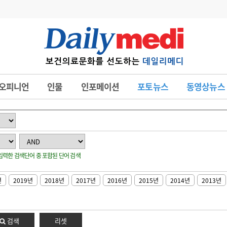
변경
사고
수첩
오피니언
인물
인포메이션
포토뉴스
동영상뉴스
계
6
관리급여 실시
7
지필공 지원책
8
수련환경 개선
: 입력한 검색단어 중 포함된 단어 검색
9
의과대학 입시
10
약가인하
년
2019년
2018년
2017년
2016년
2015년
2014년
2013년
유권해석
정책/통계
공시
검색
리셋