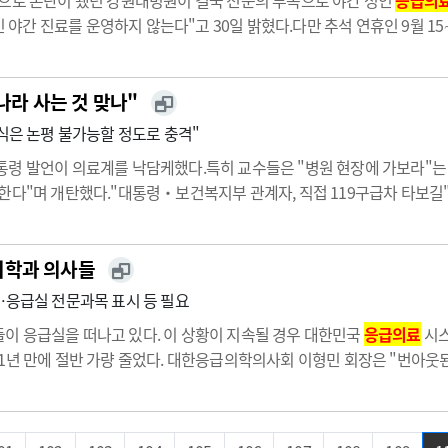
'으로 논란이 됐던 강원대병원이 결국 전문의 부족으로 야간 성인
응급의
성인 야간 진료를 운영하지 않는다"고 30일 밝혔다.다만 추석 연휴인 9월 
 근무했으나 이 중 2명이 휴직, 3명의 전문의로만 응급실을 운영하는 상
나라 사는 것 맞나"
인식은 논평 불가능할 정도로 충격"
령 발언이 의료계를 낙담케했다.특히 교수들은 "병원 현장에 가보라"는
한다"며 개탄했다."대통령‧보건복지부 관계자, 직접 119구급차 타보
및 기자간담회에 대한 입장을 밝혔다.전의교협은 "대통령으로서 책임있는 
의학과 의사들
…응급실 전문과목 표시 등 필요
이 응급실을 떠나고 있다. 이 상황이 지속될 경우 대한민국
응급의료
시스
1년 만에 절반 가량 줄었다. 대한응급의학의사회 이형민 회장은 "번아웃
가 보건복지부로부터 받은 전국 권역
응급의료
센터 내 전문의·전공의 현