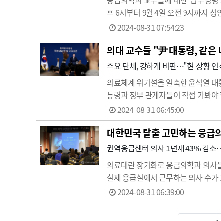
응급의학과 교수들에 대한 '업무명령
후 6시부터 9월 4일 오전 9시까지 
원
응급의료
센터는 총 5명의 전문의가
2024-08-31 07:54:23
병원 측에 응…
의대 교수들 "尹 대통령, 같은 
주요 단체, 강하게 비판…"현 상황 
의료체계 위기설을 일축한 윤석열 대통
통령과 정부 관계자들이 직접 가봐야 
내고 전날 윤 대통령의 국정브리핑 
2024-08-31 06:45:00
대한민국 탈출 고민하는 응급
권역응급센터 의사 1년새 43% 감소
의료대란 장기화로 응급의학과 의사들
실제 응급실에서 근무하는 의사 수가 
더불어민주당 의료대란대책특별위원회
2024-08-31 06:39:00
월 기준 513명으로 줄었다.즉…