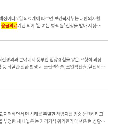
줄 예정이다.2일 의료계에 따르면 보건복지부는 대한의사협
중
응급의료
기관 외에 '문 여는 병·의원' 신청을 받아 지정·운
루 평균 3600여곳이 진료를 했다.정부는 관내의 의료인 단
.뇌신경외과 분야에서 풍부한 임상경험을 쌓은 오형석 과장
 등 뇌혈관 질환 발생 시 클립결찰술, 코일색전술, 혈전제거
응급의료
센터로 내원할 경우 응급처치부터 최첨단 혈관조영
고 지적하면서 현 사태를 촉발한 책임자를 엄중 문책하라고
 부정한 채 내놓은 눈 가리기식 위기관리 대책은 현 상황을
두고
응급의료
의 위기가 자명한데도 정부는 문만 열고 있으면