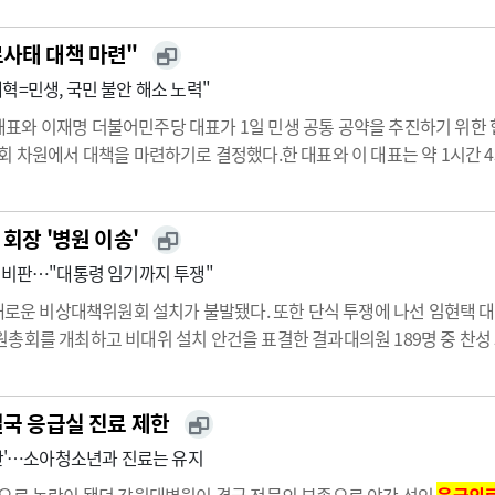
료사태 대책 마련"
혁=민생, 국민 불안 해소 노력"
와 이재명 더불어민주당 대표가 1일 민생 공통 공약을 추진하기 위한 협
회 차원에서 대책을 마련하기로 결정했다.한 대표와 이 대표는 약 1시간 
만전을 기할 것을 정부에 당부하고 국회 차원의 대책을 마련하기로 했다.
회장 '병원 이송'
 비판…"대통령 임기까지 투쟁"
한 새로운 비상대책위원회 설치가 불발됐다. 또한 단식 투쟁에 나선 임현
회를 개최하고 비대위 설치 안건을 표결한 결과대의원 189명 중 찬성 53표
쏟아졌다.김교웅 의장은 "집행부가 구성된지 4개월이 됐지만 오늘 임총이
결국 응급실 진료 제한
중단'…소아청소년과 진료는 유지