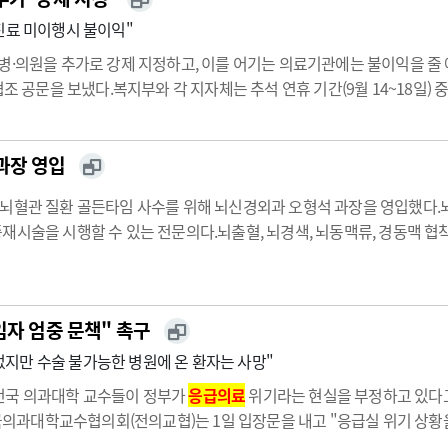
진료 미이행시 불이익"
병·의원을 추가로 강제 지정하고, 이를 어기는 의료기관에는 불이익을 
조 공문을 보냈다.복지부와 각 지자체는 추석 연휴 기간(9월 14~18일) 
여는 병·의원을 예년보다 400여곳 정도 더 운영할 계획이다. 예년에는 하
과장 영입
 뇌혈관 질환 골든타임 사수를 위해 뇌신경외과 오형석 과장을 영입했다
재시술을 시행할 수 있는 전문의다.뇌출혈, 뇌경색, 뇌동맥류, 경동맥 협착
한 치료를 제공할 예정이다.시화병원 뇌혈관외과센터는 뇌혈관 질환자가
과정이 신속하게 진행…
임자 엄중 문책" 촉구
지만 수술 불가능한 병원에 온 환자는 사망"
전국 의과대학 교수들이 정부가
응급의료
위기라는 현실을 부정하고 있다
과대학교수협의회(전의교협)는 1일 입장문을 내고 "응급실 위기 상황을
장은 위기라는데 대통령은 위기가 아니라고 부인하고 있다"며 "추석을 앞