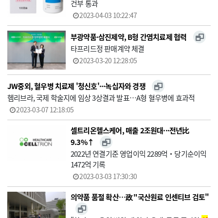
건부 통과
2023-04-03 10:22:47
부광약품·삼진제약, B형 간염치료제 협력
타프리드정 판매계약 체결
2023-03-20 12:28:05
JW중외, 혈우병 치료제 '청신호'···녹십자와 경쟁
헴리브라, 국제 학술지에 임상 3상결과 발표…A형 혈우병에 효과적
2023-03-07 12:18:05
셀트리온헬스케어, 매출 2조원대··· 전년比
9.3%↑
2022년 연결기준 영업이익 2289억‧당기순이익
1472억 기록
2023-03-03 17:30:30
의약품 품절 확산…政 "국산원료 인센티브 검토"