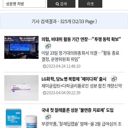
검색
리셋
기사 검색결과 - 325개 (32/33 Page )
의협, 비대위 활동 기간 연장…"투쟁 동력 확보"
이달 23일 정기대의원총회서 의결…"활동 종료
결정, 운영위원회 위임"
2023-04-24 11:48:10
LG화학, 당뇨병 복합제 '제미다파' 출시
제미글립틴+다파글리플로진 성분 합친 개량신약
2023-04-04 09:22:39
국내 첫 잘레플론 성분 '불면증 치료제' 도입
부광약품, '잘레딥캡슐' 발매···올 2월 급여심의 조