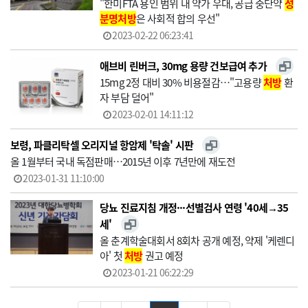
"한미FTA 용인 범위 내 약가 우대, 공급 중단약
성
분명
처방
은 사회적 합의 우선"
2023-02-22 06:23:41
애브비 린버크, 30mg 용량 건보급여 추가
15mg 2정 대비 30% 비용절감…"고용량
처방
환
자 부담 덜어"
2023-02-01 14:11:12
보령, 파클리탁셀 오리지널 항암제 '탁솔' 시판
올 1월부터 국내 독점판매…2015년 이후 7년만에 재도전
2023-01-31 11:10:00
당뇨 진료지침 개정···선별검사 연령 '40세→35
세'
올 춘계학술대회서 8회차 공개 예정, 약제 '케렌디
아' 첫
처방
권고 예정
2023-01-21 06:22:29