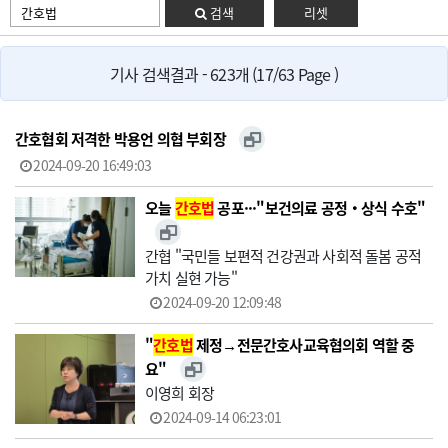
검색
리셋
기사 검색결과 - 623개 (17/63 Page )
간호협회 저격한 박용언 의협 부회장
2024-09-20 16:49:03
오늘
간호법
공포···"보건의료 공정‧상식 수호"
간협 "국민들 보편적 건강권과 사회적 돌봄 공적
가치 실현 가능"
2024-09-20 12:09:48
"
간호법
제정→전문간호사교육협의회 역할 중
요"
이영희 회장
2024-09-14 06:23:01