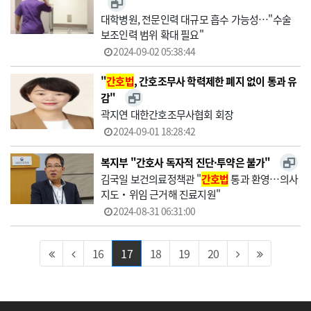
대학병원, 전문인력 대규모 흡수 가능성…"수술
보조인력 범위 확대 필요"
2024-09-02 05:38:44
"
간호법
, 간호조무사 학력제한 폐지 없이 통과 유
감"
곽지연 대한간호조무사협회 회장
2024-09-01 18:28:42
복지부 "간호사 독자적 진단·투약은 불가"
김국일 보건의료정책관 "
간호법
통과 환영…의사
지도‧위임 근거해 진료지원"
2024-08-31 06:31:00
16
17
18
19
20