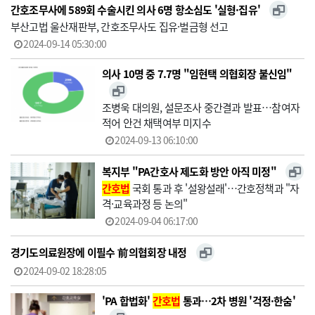
간호조무사에 589회 수술시킨 의사 6명 항소심도 '실형·집유'
부산고법 울산재판부, 간호조무사도 집유·벌금형 선고
2024-09-14 05:30:00
의사 10명 중 7.7명 "임현택 의협회장 불신임"
조병욱 대의원, 설문조사 중간결과 발표…참여자
적어 안건 채택여부 미지수
2024-09-13 06:10:00
복지부 "PA간호사 제도화 방안 아직 미정"
간호법
국회 통과 후 '설왕설래'…간호정책과 "자
격·교육과정 등 논의"
2024-09-04 06:17:00
경기도의료원장에 이필수 前 의협회장 내정
2024-09-02 18:28:05
'PA 합법화'
간호법
통과…2차 병원 '걱정·한숨'