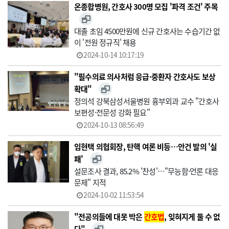
온종합병원, 간호사 300명 모집 '파격 조건' 주목
대졸 초임 4500만원에 신규 간호사는 수습기간 없
이 '전원 정규직' 채용
2024-10-14 10:17:19
"필수의료 의사처럼 응급·중환자 간호사도 보상
확대"
정의석 강북삼성서울병원 흉부외과 교수 "간호사
보편성·전문성 강화 필요"
2024-10-13 08:56:49
임현택 의협회장, 탄핵 여론 비등…안건 발의 '실
패'
설문조사 결과, 85.2% '찬성'…"무능함·언론 대응
문제" 지적
2024-10-02 11:53:54
"전공의들에 대못 박은
간호법
, 잊혀지게 둘 수 없