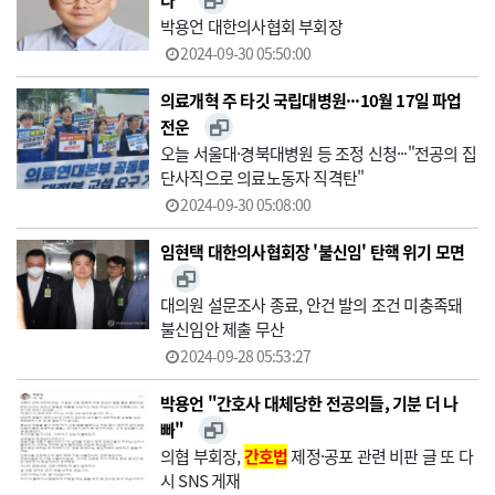
다"
박용언 대한의사협회 부회장
2024-09-30 05:50:00
의료개혁 주 타깃 국립대병원···10월 17일 파업
전운
오늘 서울대·경북대병원 등 조정 신청···"전공의 집
단사직으로 의료노동자 직격탄"
2024-09-30 05:08:00
임현택 대한의사협회장 '불신임' 탄핵 위기 모면
대의원 설문조사 종료, 안건 발의 조건 미충족돼
불신임안 제출 무산
2024-09-28 05:53:27
박용언 "간호사 대체당한 전공의들, 기분 더 나
빠"
의협 부회장,
간호법
제정·공포 관련 비판 글 또 다
시 SNS 게재