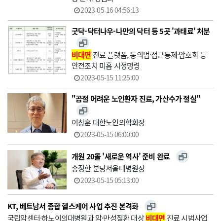
2023-05-16 04:56:13
굿닥-닥터나우-나만의 닥터 등 5곳 '과태료' 처분
비대면
진료 플랫폼, 동의법·접근통제·암호화 등
안전조치 미흡 시정명령
2023-05-15 11:25:00
"곱절 어려운 노인환자 진료, 가산수가 절실"
이창훈 대한노인의학회장
2023-05-15 06:00:00
개원 20돌 '새로운 역사' 준비 완료
송정한 분당서울대병원장
2023-05-15 05:13:00
KT, 베트남서 종합 헬스케어 사업 추진 본격화
국립암센터·하노이의대병원과 암·만성질환 대상
비대면
진료 시범사업