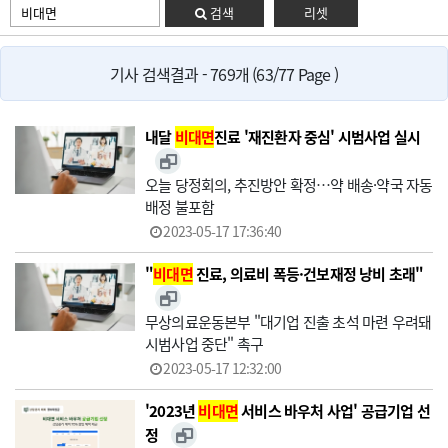
검색
리셋
기사 검색결과 - 769개 (63/77 Page )
내달
비대면
진료 '재진환자 중심' 시범사업 실시
오늘 당정회의, 추진방안 확정…약 배송·약국 자동
배정 불포함
2023-05-17 17:36:40
"
비대면
진료, 의료비 폭등·건보재정 낭비 초래"
무상의료운동본부 "대기업 진출 초석 마련 우려돼
시범사업 중단" 촉구
2023-05-17 12:32:00
'2023년
비대면
서비스 바우처 사업' 공급기업 선
정