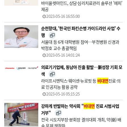
바이올렛마인드, 상담·심리치료관리 솔루션 '에피'
제공
2023-05-16 16:55:00
순천향대, '한국인 파킨슨병 가이드라인 사업' 수
행
서울대 등 6개 대학병원 참여…부천병원 신경과
박정호 교수 총괄책임
2023-05-16 14:01:24
의료기기업체, 동남아 진출 활발…新성장 기회 모
색
라이프시멘틱스·웨이센·뉴로핏 등
비대면
진료·의
료 인공지능 활용 공략
2023-05-16 05:15:25
강하게 반발하는 약사회 "
비대면
진료 시범사업
거부"
전국 시도지부장·분회장 결의대회 개최, 약(藥) 배
송 문제 쟁점화