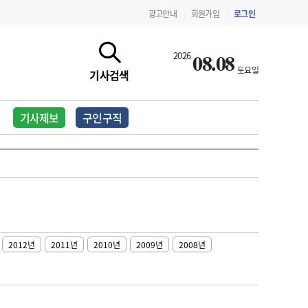
광고안내
회원가입
로그인
|
|
08.08
2026
토요일
기사검색
기사제보
구인구직
2012년
2011년
2010년
2009년
2008년
지침·기준·평가
약제급여 심사 결과