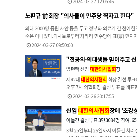
2024-03-27 12:05:46
노환규 前 회장 "의사들이 민주당 찍자고 한다"
의대 2000명 증원 사안 등을 두고 정부와 의료계 간 첨예
준은 아니었다.의사들로부터'차라리 민주당에 표(票) 던지자'
시간을 넘어 잔 날이 거의 없다"며"전공의들 빈 자리를 지
2024-03-27 09:50:00
"전공의·의대생들 믿어주고 선
임현택 신임
대한의사협회
장
제42대
대한의사협회
회장 결선 투표
오후 7시 의협회장 결선 투표를 개표한
1438표를 얻었다. 임 후보와 주수호 
2024-03-26 20:17:55
앞선…
신임
대한의사협회
장에 '초강
이틀간 결선투표 3만3084명 참여, 6
3월 25일부터 26일까지 이틀간 치러