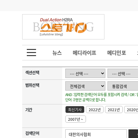
기부
모집
메디인포
인사
부음
오피니언
칼럼
건강정보
금주의 검색어
인물
초대석
피플
뉴스
메디라이프
메디인포
1
의사인력 수급 추
동영상뉴스
2
성분명 처방
섹션선택
포토뉴스
포토뉴스
3
AI의료
범위선택
AND : 입력한 검색단어 모두를 포함시켜 검색 / OR 
4
전공의 모집 결과
메디 Hospital
지역병원
중소병원
단어 구분은 공백으로 합니다.
5
의사국시 합격률
기간
최신기사
2022년
2021년
2020
인포메이션
행정처분
판례
2007년 ~
학회·연수강좌
학회/연수강좌
행사
검색단어