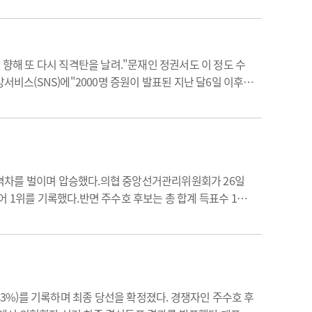
 향해 또 다시 직격탄을 날려."문재인 정권서도 이 정도 수
비스(SNS)에"2000명 증원이 발표된 지난 달6일 이후4
큰 격차를 벌이며 압승했다.의협 중앙선거관리위원회가 26일
얻어 1위를 기록했다.반면 주수호 후보는 총 합계 득표수 1만
만3084명이 투표에 참여, 투표율 65.28%를 기록했다.이는
.43%)를 기록하며 최종 당선을 확정졌다. 경쟁자인 주수호 후