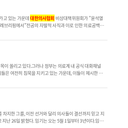
어가고 있는 가운데
대한의사협회
비상대책위원회가 "윤석열
 정례브리핑에서"전공의 자발적 사직과 이로 인한 의료공백이
전국의대교수협의회 등 여러 의료계 직역과 정…
목이 쏠리고 있다.그러나 정부는 의료계 내 공식 대화채널
들은 여전히 침묵을 지키고 있는 가운데, 이들이 제시한 7
대 찾는 정부한덕수 국무총리는 지난 26일 오후 서울의대에서
 차지한 그를, 이전 선거와 달리 의사들이 결선까지 믿고 지
난 26일 밝혔다. 임기는 오는 5월 1일부터 3년이다.임 당
호 미래의료포럼 대표는 1만1438표(34.57%)를 얻었다.두…