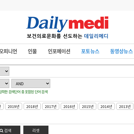
변경
사고
수첩
오피니언
인물
인포메이션
포토뉴스
동영상뉴스
계
6
관리급여 실시
7
지필공 지원책
8
수련환경 개선
: 입력한 검색단어 중 포함된 단어 검색
9
의과대학 입시
10
약가인하
년
2019년
2018년
2017년
2016년
2015년
2014년
2013년
유권해석
정책/통계
공시
검색
리셋