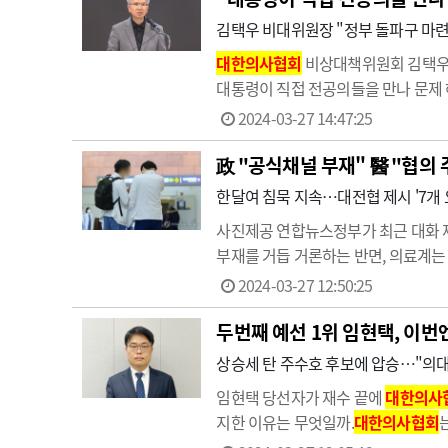
김택우 비대위원장 "정부 돌파구 마련
대한의사협회
비상대책위원회 김택우 
대통령이 직접 전공의들을 만나 문제
계속되고 있고, 의대교수까지 사직 행
2024-03-27 14:47:25
政 "공식채널 부재" 醫 "협의
한달여 침묵 지속…대전협 제시 '7개
사진제공 연합뉴스정부가 최근 대화 
부재를 거듭 거론하는 반면, 의료계는
가지 요구안을 정부가 수용할지가 대화
2024-03-27 12:50:25
의료‧교육계 관계자들과 가진…
두번째 예선 1위 임현택, 이번엔
상승세 탄 주수호 후보에 압승…"의대
임현택 당선자가 재수 끝에
대한의사
지한 이유는 무엇일까.
대한의사협회
선인은 총 유효 투표수 3만3084표 중