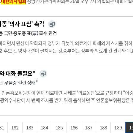
.
대한의사협회
중앙선거관리위원회는 26일 오후 7시 의협회관 대회의실
운데 유효투표수는 총 3만 3084명이 참여했다.임현택 당선자는 1970년
 '의사 표심' 촉각
 국면·중도층 표(票) 흡수 관건
화되면서 민심이 악화되자 정부가 뒤늦게 의료계에 화해의 제스처를 취하
 후보 간 양자대결이 펼쳐지는 것.승부처는 정부와 의료계 간 관계와 득
르면 의협 회장 결선 투표는 3월 25일 8시부터 26일 18시까지 실시된다
…
와 대화 불필요"
단 우울증 걸린 상태"
언론홍보위원장이 현재 의료대란 사태를 '의료농단'으로 규정하며 "이중적
 광역수사단에 세 번째 조사를 받기 위해 출석하던 주 언론홍보위원장은 취
 의료농단 초래한 책임자 처벌 강력히 촉구"주 언론홍보위원장은 "'대한민
81
182
183
184
185
186
187
188
189
1