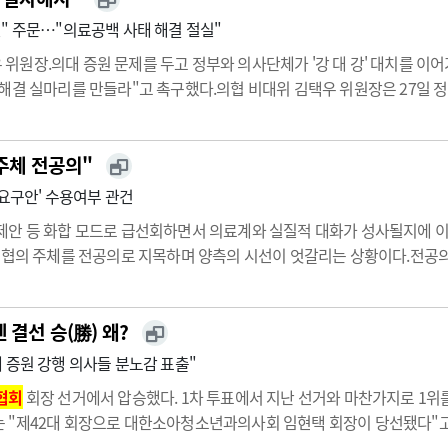
" 주문…"의료공백 사태 해결 절실"
위원장.의대 증원 문제를 두고 정부와 의사단체가 '강 대 강' 대치를 이
 해결 실마리를 만들라"고 촉구했다.의협 비대위 김택우 위원장은 27일
렬에 나서고 있어 악화일로 양상"이라고 말했다.이어 "최근 일주일 간 
 주체 전공의"
 요구안' 수용여부 관건
제안 등 화합 모드로 급선회하면서 의료계와 실질적 대화가 성사될지에 이
 협의 주체를 전공의로 지목하며 양측의 시선이 엇갈리는 상황이다.전공의
 성사의 최대 관건이 될 것으로 보인다.의대 증원 발표 D+50, 대화 상
 결선 승(勝) 왜?
 증원 강행 의사들 분노감 표출"
협회
회장 선거에서 압승했다. 1차 투표에서 지난 선거와 마찬가지로 1위를
는 "제42대 회장으로 대한소아청소년과의사회 임현택 회장이 당선됐다"고 지
 2만1646표(65.43%)를 획득해 당선이 확정됐다. 결선에 함께 오른 주수