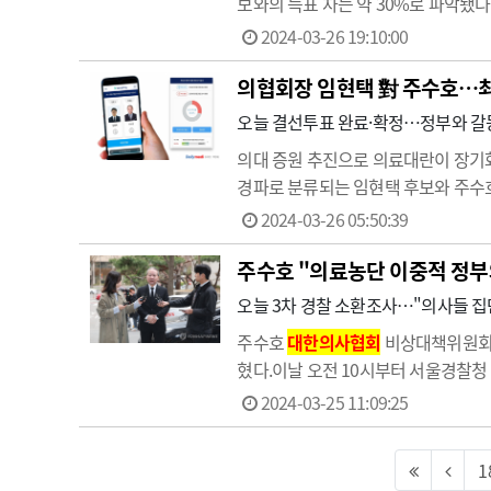
보와의 득표 차는 약 30%로 파악됐다
과, 전체 5만681명의 선거권자 가
2024-03-26 19:10:00
청소년과의원을…
의협회장 임현택 對 주수호…최종
오늘 결선투표 완료·확정…정부와 갈등
의대 증원 추진으로 의료대란이 장기
경파로 분류되는 임현택 후보와 주수호
에 달렸다.의협 중앙선거관리위원회에 따
2024-03-26 05:50:39
결과에 따라 최다득표자인 임현택 후
주수호 "의료농단 이중적 정부
오늘 3차 경찰 소환조사…"의사들 집
주수호
대한의사협회
비상대책위원회 
혔다.이날 오전 10시부터 서울경찰청
조사를 받은 바 있다."국정조사 통해
2024-03-25 11:09:25
1