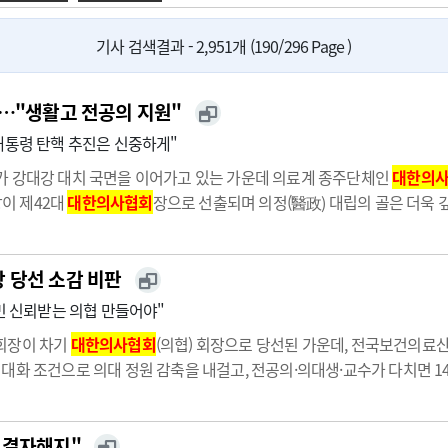
광고안내
기사 검색결과 - 2,951개 (190/296 Page )
고…"생활고 전공의 지원"
대통령 탄핵 추진은 신중하게"
가 강대강 대치 국면을 이어가고 있는 가운데 의료계 종주단체인
대한의
이 제42대
대한의사협회
장으로 선출되며 의정(醫政) 대립의 골은 더욱 
 의협 출입 전문지 기자단과 가진 당선 후 첫 공식 기자회견에서 "의료 
 당선 소감 비판
민 신뢰받는 의협 만들어야"
회장이 차기
대한의사협회
(의협) 회장으로 당선된 가운데, 전국보건의
대화 조건으로 의대 정원 감축을 내걸고, 전공의·의대생·교수가 다치면 
라는 이유다.27일 보건의료노조는 입장문을 통해 "임현택 당선인 발언은
 결자해지"