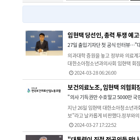
고객센터
회사소개
법적고지
임현택 당선인, 총력 투쟁 예
27일 출입기자단 첫 공식 인터뷰…"
의과대학 증원을 놓고 정부와 의료계
대한소아청소년과의사회 임현택 회장
틀막'을 당해 더 유명해진 그는 27일
2024-03-28 06:26:00
계획을 밝혔다. 임기 중 의…
보건의료노조, 임현택 의협회장
"의사 기득권만 수호말고 5000만 국
지난 26일 임현택 대한소아청소년과
보"라고 날카롭게 비판했다.정부와의 
담보로 의사 기득권을 지키려는 행보
2024-03-27 17:22:52
다.노조는 …
"대통령이 직접 전공의들 만나