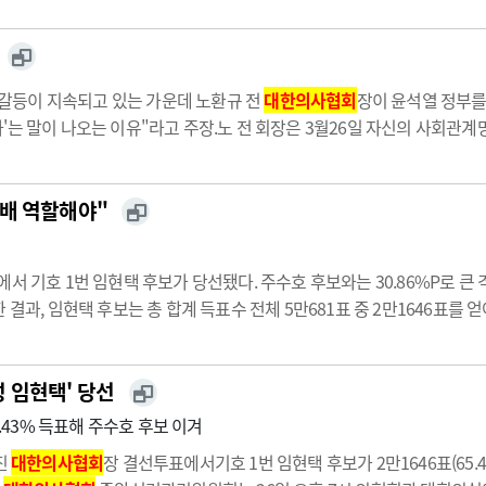
한 갈등이 지속되고 있는 가운데 노환규 전
대한의사협회
장이 윤석열 정부를
는 말이 나오는 이유"라고 주장.노 전 회장은 3월26일 자신의 사회관계망서
키느라 무리를 하는 것도 아닌데 극심한 스트레스로…
배 역할해야"
에서 기호 1번 임현택 후보가 당선됐다. 주수호 후보와는 30.86%P로 
 결과, 임현택 후보는 총 합계 득표수 전체 5만681표 중 2만1646표를 
후보 표 차이는 1만208표였다.이번 결선투표는 총 유권자 5만681명 중 3
성 임현택' 당선
5.43% 득표해 주수호 후보 이겨
진
대한의사협회
장 결선투표에서기호 1번 임현택 후보가 2만1646표(65