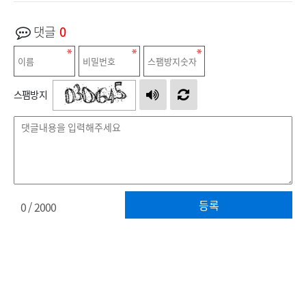
댓글
0
스팸방지
등록
0
/ 2000