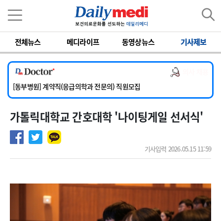
이름
비밀번호
전체뉴스
메디라이프
동영상뉴스
기사제보
[서울아산병원] 2026년 하반기 인턴 모집
[영남대학교의료원] 마취통증의학과 임기제 임상의사 채용
의사 채용
[충남대학교병원] 소아청소년과(소아응급전담) 계약직 의사 공개채용
[동부병원] 계약직(응급의학과 전문의) 직원모집
[이대목동병원] 하반기 전공의(레지던트1년차) 모집
가톨릭대학교 간호대학 '나이팅게일 선서식'
[서울아산병원] 2026년 하반기 인턴 모집
[영남대학교의료원] 마취통증의학과 임기제 임상의사 채용
기사입력 2026.05.15 11:59