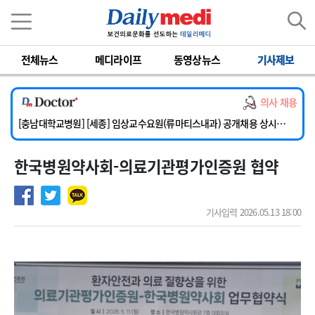
이름
비밀번호
전체뉴스
메디라이프
동영상뉴스
기사제보
[단국대학교병원] 임상전담교원 및 전임의 초빙
[해운대부민병원] [해운대] 2026년 하반기 인턴 모집
의사 채용
[서울아산병원] 건강증진센터 소화기파트 건진교수 초빙
[충남대학교병원] [세종] 임상교수요원(류마티스내과) 공개채용 상시모집
[이대서울병원] 정형외과 일반의 초빙
한국병원약사회-의료기관평가인증원 협약
[단국대학교병원] 임상전담교원 및 전임의 초빙
[해운대부민병원] [해운대] 2026년 하반기 인턴 모집
기사입력 2026.05.13 18:00