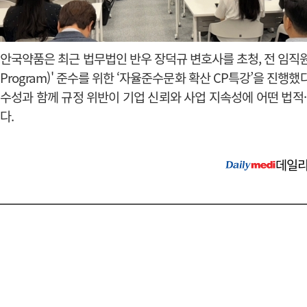
안국약품은 최근
법무법인 반우
장덕규
변호사를 초청,
전 임직원
Program)' 준수를 위한 ‘자율준수문화 확산 CP특강’을 진행
수성과 함께 규정 위반이 기업 신뢰와 사업 지속성에 어떤 법적
다.
데일리