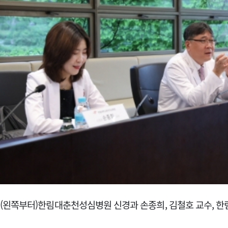
(왼쪽부터)한림대춘천성심병원 신경과 손종희, 김철호 교수, 