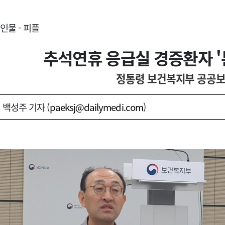
인물 - 피플
추석연휴 응급실 경증환자 '
정통령 보건복지부 공공
백성주 기자 (
paeksj@dailymedi.com
)