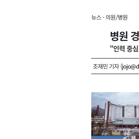
뉴스 - 의원/병원
병원 
"인력 중심
조재민 기자 (
jojo@d