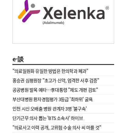
e-談
"의료일원화 유일한 방법은 한의학과 폐과"
홍승권 심평원장 " 초고가 신약, 엄격한 사후 검증"
공공병원 발목 예타…李대통령 "제도 개편 검토"
부산대병원 환자경험평가 3등급 '최하위' 굴욕
인천 시신 오배출 병원 관계자 3명 '불구속'
단기근무 의사 뽑는 'BTS 소속사' 하이브
"의료사고 이력 공개, 고위험 수술 의사 씨 마를 것"