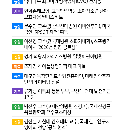
닥터나우 최고마케팅책임자(CMO) 전지웅
동정
한화손해보험, 고대안암병원 소아청소년 환아
기부
보호자용 웰니스키트
문수진 교수( 양산부산대병원 이비인후과), 미국
동정
공인 ‘RPSGT 자격’ 획득
이선영 교수(건국대병원 소화기내과), 스프링거
수상
네이처 ‘2026년 편집 공로상’
경기 의왕시 365키즈병원, 달빛어린이병원
선정
조재민 하이플생명과학 대표 아들
화촉
대구경북첨단의료산업진흥재단, 미래전략추진
동정
단·빅데이터팀 신설
류기성·이옥희 동문 부부, 부산대 의대 발전기금
기부
1억원
박진우 교수(고대안암병원 신경과), 국제신경근
수상
육질환학회 우수포스터상
김진실 가천대 간호대학 교수, 국제 간호연구자
선정
명예의 전당 ‘공식 헌액’