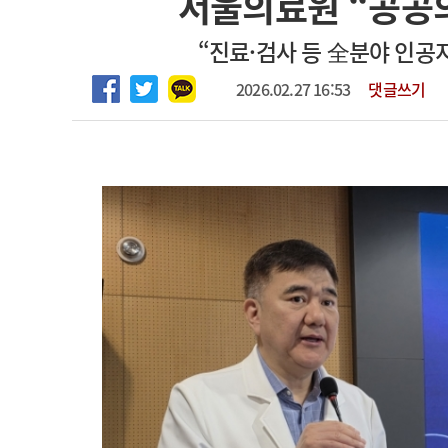
서울의료원 “공공의
2026년 하반기 인턴 모집
고객센터
회사소개
법적고지
“진료·검사 등 全분야 인공
마취통증의학과 임기제 임상의사 채용
2026.02.27 16:53
댓글쓰기