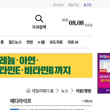
광고안내
회원가입
로그인
|
|
08.08
2026
토요일
기사검색
유통
월드뉴스
한방
e-談
보도자료
의료 AI
지침·기준·평가
약제급여 심사 결과
데일리메디 홈
뉴스
의원/병원
메디라이프
+ More