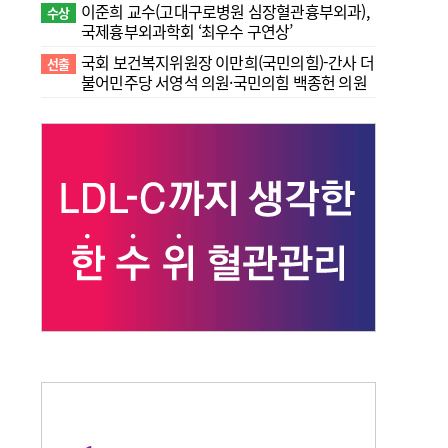
이준희 교수(고대구로병원 심장혈관흉부외과),
수상
국제흉부외과학회 ‘최우수 구연상’
국회 보건복지위원장 이만희(국민의힘)-간사 더
선출
불어민주당 서영석 의원·국민의힘 백종헌 의원