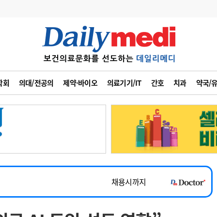
변경
사고
수첩
학회
의대/전공의
제약·바이오
의료기기/IT
간호
치과
약국/
계
6
관리급여 실시
7
지필공 지원책
~2026-08-31
8
수련환경 개선
채용시까지
9
의과대학 입시
 공개채용
채용시까지
10
약가인하
유권해석
정책/통계
공시
채용시까지
~2026-08-15