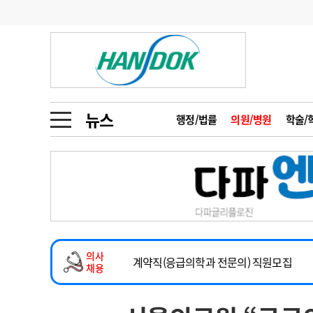
기부
모집
메디인포
인사
부음
오피니언
칼럼
건강정보
금주의 검색어
인물
초대석
피플
뉴스
행정/법률
의원/병원
학술/
1
의사인력 수급 추
동영상뉴스
2
성분명 처방
2026년 하반기 인턴 모집
포토뉴스
포토뉴스
3
AI의료
마취통증의학과 임기제 임상의사 채용
4
전공의 모집 결과
메디 Hospital
지역병원
중소병원
소아청소년과(소아응급전담) 계약직 의사
5
의사국시 합격률
의사
인포메이션
행정처분
판례
계약직(응급의학과 전문의) 직원모집
채용
하반기 전공의(레지던트1년차) 모집
학회·연수강좌
학회/연수강좌
행사