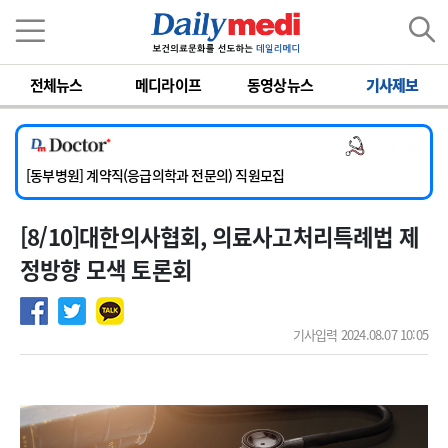
이름
비밀번호
전체뉴스
메디라이프
동영상뉴스
기사제보
[서울아산병원] 2026년 하반기 인턴 모집
[영남대학교의료원] 마취통증의학과 임기제 임상의사 채용
의사 채용
[충남대학교병원] 소아청소년과(소아응급전담) 계약직 의사 공개채용
[동부병원] 계약직(응급의학과 전문의) 직원모집
[이대목동병원] 하반기 전공의(레지던트1년차) 모집
[8/10]대한의사협회, 의료사고처리특례법 제
[서울아산병원] 2026년 하반기 인턴 모집
[영남대학교의료원] 마취통증의학과 임기제 임상의사 채용
정방향 모색 토론회
기사입력 2024.08.07 10:05