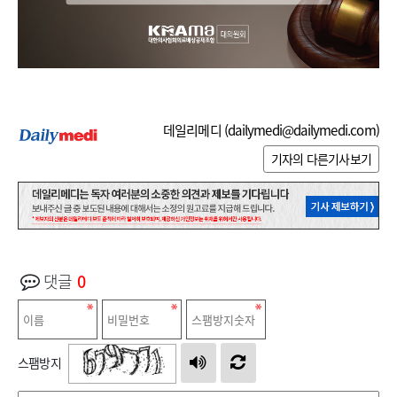
데일리메디 (
dailymedi@dailymedi.com
)
기자의 다른기사보기
댓글
0
스팸방지