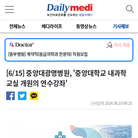
이름
비밀번호
전체뉴스
메디라이프
동영상뉴스
기사제보
[서울아산병원] 2026년 하반기 인턴 모집
[영남대학교의료원] 마취통증의학과 임기제 임상의사 채용
의사 채용
[충남대학교병원] 소아청소년과(소아응급전담) 계약직 의사 공개채용
[동부병원] 계약직(응급의학과 전문의) 직원모집
[이대목동병원] 하반기 전공의(레지던트1년차) 모집
[6/15] 중앙대광명병원, '중앙대학교 내과학
[서울아산병원] 2026년 하반기 인턴 모집
[영남대학교의료원] 마취통증의학과 임기제 임상의사 채용
교실 개원의 연수강좌'
기사입력 2024.06.10 08:25