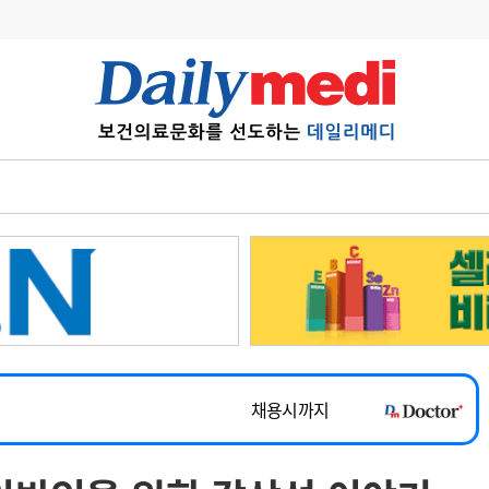
변경
사고
수첩
계
6
관리급여 실시
7
지필공 지원책
~2026-08-31
8
수련환경 개선
채용시까지
9
의과대학 입시
 공개채용
채용시까지
10
약가인하
유권해석
정책/통계
공시
채용시까지
~2026-08-15