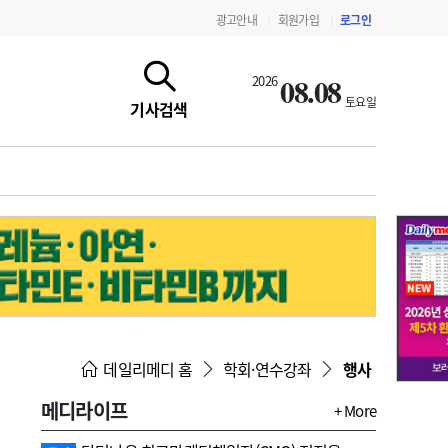
광고안내
회원가입
로그인
|
|
08.08
2026
토요일
기사검색
지침·기준·평가
약제급여 심사 결과
데일리메디 홈
학회·연수강좌
행사
메디라이프
+ More