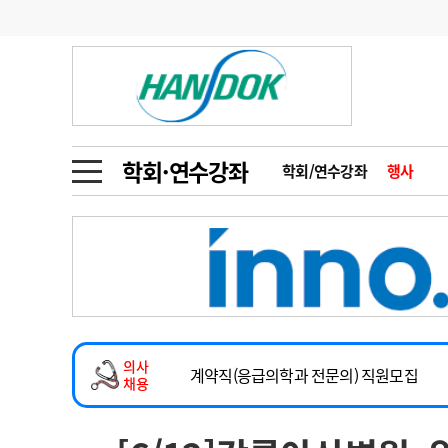
기부
모집
메디인포
인사
부음
오피니언
칼럼
건강정보
금주의 검색어
인물
초대석
피플
학회·연수강좌
학회/연수강좌
행사
1
의사인력 수급 추
동영상뉴스
2
성분명 처방
2026년 하반기 인턴 모집
포토뉴스
포토뉴스
3
AI의료
마취통증의학과 임기제 임상의사 채용
4
전공의 모집 결과
메디 Hospital
지역병원
중소병원
소아청소년과(소아응급전담) 계약직 의사
5
의사국시 합격률
의사
인포메이션
행정처분
판례
계약직(응급의학과 전문의) 직원모집
채용
하반기 전공의(레지던트1년차) 모집
학회·연수강좌
학회/연수강좌
행사