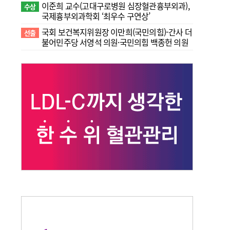
이준희 교수(고대구로병원 심장혈관흉부외과),
수상
국제흉부외과학회 ‘최우수 구연상’
국회 보건복지위원장 이만희(국민의힘)-간사 더
선출
불어민주당 서영석 의원·국민의힘 백종헌 의원