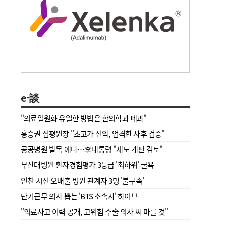
e-談
"의료일원화 유일한 방법은 한의학과 폐과"
홍승권 심평원장 " 초고가 신약, 엄격한 사후 검증"
공공병원 발목 예타…李대통령 "제도 개편 검토"
부산대병원 환자경험평가 3등급 '최하위' 굴욕
인천 시신 오배출 병원 관계자 3명 '불구속'
단기근무 의사 뽑는 'BTS 소속사' 하이브
"의료사고 이력 공개, 고위험 수술 의사 씨 마를 것"