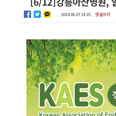
[6/12]강릉아산병원,
2026년 하반기 인턴 모집
고객센터
회사소개
법적고지
마취통증의학과 임기제 임상의사 채용
2024.06.07 14:25
댓글쓰기