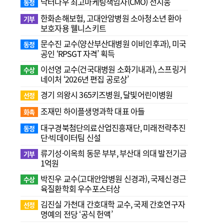
닥터나우 최고마케팅책임자(CMO) 전지웅
동정
한화손해보험, 고대안암병원 소아청소년 환아
기부
보호자용 웰니스키트
문수진 교수( 양산부산대병원 이비인후과), 미국
동정
공인 ‘RPSGT 자격’ 획득
이선영 교수(건국대병원 소화기내과), 스프링거
수상
네이처 ‘2026년 편집 공로상’
경기 의왕시 365키즈병원, 달빛어린이병원
선정
조재민 하이플생명과학 대표 아들
화촉
대구경북첨단의료산업진흥재단, 미래전략추진
동정
단·빅데이터팀 신설
류기성·이옥희 동문 부부, 부산대 의대 발전기금
기부
1억원
박진우 교수(고대안암병원 신경과), 국제신경근
수상
육질환학회 우수포스터상
김진실 가천대 간호대학 교수, 국제 간호연구자
선정
명예의 전당 ‘공식 헌액’