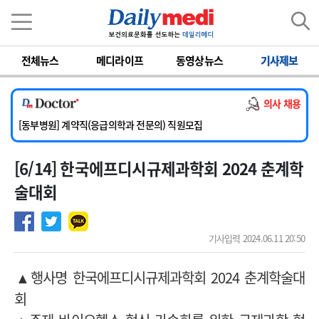
이름
비밀번호
전체뉴스
메디라이프
동영상뉴스
기사제보
[서울아산병원] 2026년 하반기 인턴 모집
[영남대학교의료원] 마취통증의학과 임기제 임상의사 채용
의사 채용
[충남대학교병원] 소아청소년과(소아응급전담) 계약직 의사 공개채용
[동부병원] 계약직(응급의학과 전문의) 직원모집
[이대목동병원] 하반기 전공의(레지던트1년차) 모집
[6/14] 한국에프디시규제과학회 2024 춘계학
[서울아산병원] 2026년 하반기 인턴 모집
[영남대학교의료원] 마취통증의학과 임기제 임상의사 채용
술대회
기사입력 2024.06.11 20:50
▲행사명 한국에프디시규제과학회 2024 춘계학술대
회