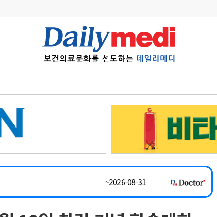
변경
사고
수첩
~2026-08-31
계
6
관리급여 실시
채용시까지
7
지필공 지원책
 공개채용
채용시까지
8
수련환경 개선
채용시까지
9
의과대학 입시
~2026-08-15
10
약가인하
유권해석
정책/통계
공시
~2026-08-31
채용시까지