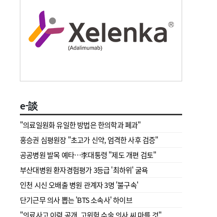
e-談
"의료일원화 유일한 방법은 한의학과 폐과"
홍승권 심평원장 " 초고가 신약, 엄격한 사후 검증"
공공병원 발목 예타…李대통령 "제도 개편 검토"
부산대병원 환자경험평가 3등급 '최하위' 굴욕
인천 시신 오배출 병원 관계자 3명 '불구속'
단기근무 의사 뽑는 'BTS 소속사' 하이브
"의료사고 이력 공개, 고위험 수술 의사 씨 마를 것"