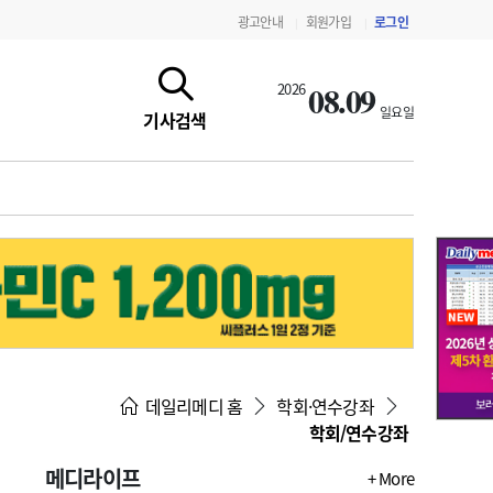
광고안내
회원가입
로그인
|
|
08.09
2026
일요일
기사검색
지침·기준·평가
약제급여 심사 결과
데일리메디 홈
학회·연수강좌
학회/연수강좌
메디라이프
+ More