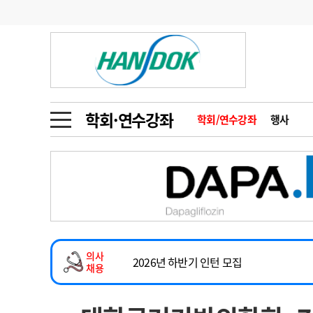
기부
모집
메디인포
인사
부음
오피니언
칼럼
건강정보
금주의 검색어
인물
초대석
피플
학회·연수강좌
학회/연수강좌
행사
2026년 하반기 인턴 모집
1
의사인력 수급 추
동영상뉴스
마취통증의학과 임기제 임상의사 채용
2
성분명 처방
소아청소년과(소아응급전담) 계약직 의사
포토뉴스
포토뉴스
3
AI의료
계약직(응급의학과 전문의) 직원모집
4
전공의 모집 결과
메디 Hospital
지역병원
중소병원
하반기 전공의(레지던트1년차) 모집
5
의사국시 합격률
의사
인포메이션
행정처분
판례
2026년 하반기 인턴 모집
채용
마취통증의학과 임기제 임상의사 채용
학회·연수강좌
학회/연수강좌
행사