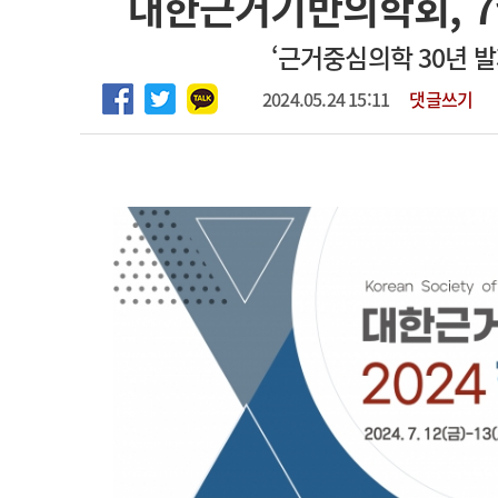
대한근거기반의학회, 7
고객센터
회사소개
법적고지
‘근거중심의학 30년 
2024.05.24 15:11
댓글쓰기