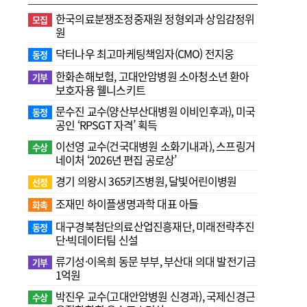
한국의료분쟁조정중재원 정형외과 상임감정위
모집
원
닥터나우 최고마케팅책임자(CMO) 전지웅
동정
한화손해보험, 고대안암병원 소아청소년 환아
기부
보호자용 웰니스키트
문수진 교수( 양산부산대병원 이비인후과), 미국
동정
공인 ‘RPSGT 자격’ 획득
이선영 교수(건국대병원 소화기내과), 스프링거
수상
네이처 ‘2026년 편집 공로상’
경기 의왕시 365키즈병원, 달빛어린이병원
선정
조재민 하이플생명과학 대표 아들
화촉
대구경북첨단의료산업진흥재단, 미래전략추진
동정
단·빅데이터팀 신설
류기성·이옥희 동문 부부, 부산대 의대 발전기금
기부
1억원
박진우 교수(고대안암병원 신경과), 국제신경근
수상