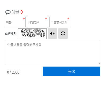
댓글
0
스팸방지
등록
0
/ 2000