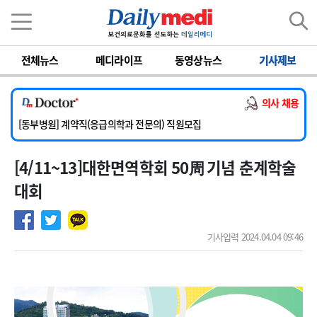
이름
비밀번호
전체뉴스
메디라이프
동영상뉴스
기사제보
[서울아산병원] 2026년 하반기 인턴 모집
[영남대학교의료원] 마취통증의학과 임기제 임상의사 채용
의사 채용
[충남대학교병원] 소아청소년과(소아응급전담) 계약직 의사 공개채용
[동부병원] 계약직(응급의학과 전문의) 직원모집
[이대목동병원] 하반기 전공의(레지던트1년차) 모집
[4/11~13]대한면역학회 50周 기념 춘계학술
[서울아산병원] 2026년 하반기 인턴 모집
[영남대학교의료원] 마취통증의학과 임기제 임상의사 채용
대회
기사입력 2024.04.04 09:46