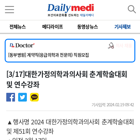
이름
비밀번호
전체뉴스
메디라이프
동영상뉴스
기사제보
[서울아산병원] 2026년 하반기 인턴 모집
[영남대학교의료원] 마취통증의학과 임기제 임상의사 채용
의사 채용
[충남대학교병원] 소아청소년과(소아응급전담) 계약직 의사 공개채용
[동부병원] 계약직(응급의학과 전문의) 직원모집
[이대목동병원] 하반기 전공의(레지던트1년차) 모집
[3/17]대한가정의학과의사회 춘계학술대회
[서울아산병원] 2026년 하반기 인턴 모집
[영남대학교의료원] 마취통증의학과 임기제 임상의사 채용
및 연수강좌
기사입력 2024.02.19 09:42
▲행사명 2024 대한가정의학과의사회 춘계학술대회
및 제51회 연수강좌