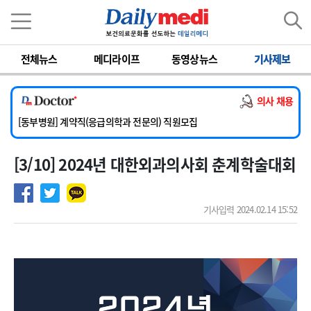
이름
비밀번호
전체뉴스
메디라이프
동영상뉴스
기사제보
[서울아산병원] 2026년 하반기 인턴 모집
[영남대학교의료원] 마취통증의학과 임기제 임상의사 채용
의사 채용
[충남대학교병원] 소아청소년과(소아응급전담) 계약직 의사 공개채용
[동부병원] 계약직(응급의학과 전문의) 직원모집
[이대목동병원] 하반기 전공의(레지던트1년차) 모집
[3/10] 2024년 대한외과의사회 춘계학술대회
[서울아산병원] 2026년 하반기 인턴 모집
[영남대학교의료원] 마취통증의학과 임기제 임상의사 채용
기사입력 2024.02.14 15:52