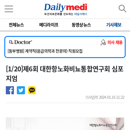
이름
비밀번호
전체뉴스
메디라이프
동영상뉴스
기사제보
[서울아산병원] 2026년 하반기 인턴 모집
[영남대학교의료원] 마취통증의학과 임기제 임상의사 채용
의사 채용
[충남대학교병원] 소아청소년과(소아응급전담) 계약직 의사 공개채용
[동부병원] 계약직(응급의학과 전문의) 직원모집
[이대목동병원] 하반기 전공의(레지던트1년차) 모집
[1/20]제6회 대한항노화비뇨통합연구회 심포
[서울아산병원] 2026년 하반기 인턴 모집
[영남대학교의료원] 마취통증의학과 임기제 임상의사 채용
지엄
기사입력 2024.01.16 11:22