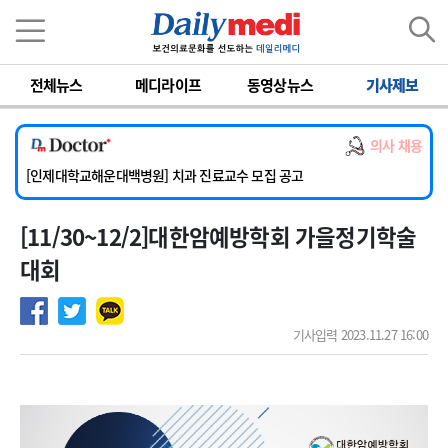
이름
비밀번호
[서울아산병원] 2026년 하반기 인턴 모집
전체뉴스
메디라이프
동영상뉴스
기사제보
[명지병원] 하반기 전공의(인턴) 모집
[동국대학교 경주병원] 내과(소화기, 심장, 내분비), 소아청소년과, 외과, 심장혈관흉부외과, 이비인후과, 병리과 교원 초빙
의사 채용
[국립암센터] 진단검사의학과 정규직 의사직 초빙
[인제대학교해운대백병원] 치과 진료교수 모집 공고
[서울아산병원] 2026년 하반기 인턴 모집
[11/30~12/2]대한암예방학회 가을정기학술
[명지병원] 하반기 전공의(인턴) 모집
대회
기사입력 2023.11.27 16:00