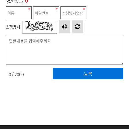
댓글
0
스팸방지
등록
0
/ 2000