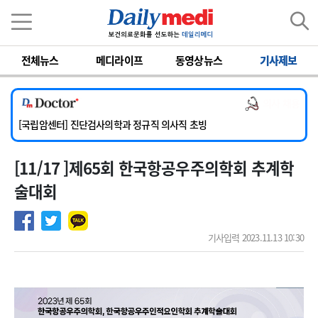
이름
비밀번호
전체뉴스
메디라이프
동영상뉴스
기사제보
[서울아산병원] 2026년 하반기 인턴 모집
[명지병원] 하반기 전공의(인턴) 모집
의사 채용
[동국대학교 경주병원] 내과(소화기, 심장, 내분비), 소아청소년과, 외과, 심장혈관흉부외과, 이비인후과, 병리과 교원 초빙
[국립암센터] 진단검사의학과 정규직 의사직 초빙
[인제대학교해운대백병원] 치과 진료교수 모집 공고
[11/17 ]제65회 한국항공우주의학회 추계학
[서울아산병원] 2026년 하반기 인턴 모집
[명지병원] 하반기 전공의(인턴) 모집
술대회
기사입력 2023.11.13 10:30