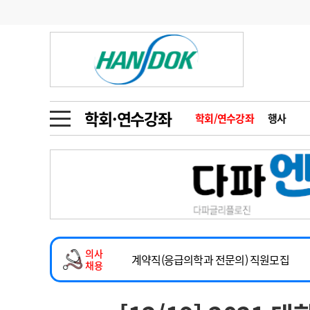
기부
모집
메디인포
인사
부음
오피니언
칼럼
건강정보
금주의 검색어
인물
초대석
피플
학회·연수강좌
학회/연수강좌
행사
1
의사인력 수급 추
동영상뉴스
2
성분명 처방
2026년 하반기 인턴 모집
포토뉴스
포토뉴스
3
AI의료
마취통증의학과 임기제 임상의사 채용
4
전공의 모집 결과
메디 Hospital
지역병원
중소병원
소아청소년과(소아응급전담) 계약직 의사
5
의사국시 합격률
의사
인포메이션
행정처분
판례
계약직(응급의학과 전문의) 직원모집
채용
하반기 전공의(레지던트1년차) 모집
학회·연수강좌
학회/연수강좌
행사