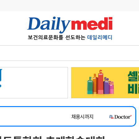
변경
사고
수첩
계
6
관리급여 실시
7
지필공 지원책
~2026-08-31
8
수련환경 개선
채용시까지
9
의과대학 입시
 공개채용
채용시까지
10
약가인하
유권해석
정책/통계
공시
채용시까지
~2026-08-15