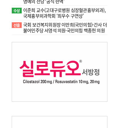
명예의 전당 ‘공식 헌액’
이준희 교수(고대구로병원 심장혈관흉부외과),
수상
국제흉부외과학회 ‘최우수 구연상’
국회 보건복지위원장 이만희(국민의힘)-간사 더
선출
불어민주당 서영석 의원·국민의힘 백종헌 의원