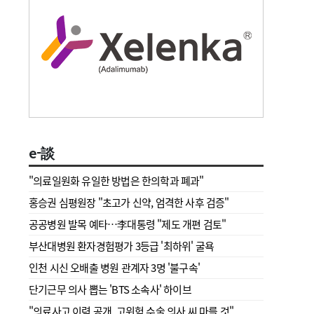
e-談
"의료일원화 유일한 방법은 한의학과 폐과"
홍승권 심평원장 " 초고가 신약, 엄격한 사후 검증"
공공병원 발목 예타…李대통령 "제도 개편 검토"
부산대병원 환자경험평가 3등급 '최하위' 굴욕
인천 시신 오배출 병원 관계자 3명 '불구속'
단기근무 의사 뽑는 'BTS 소속사' 하이브
"의료사고 이력 공개, 고위험 수술 의사 씨 마를 것"