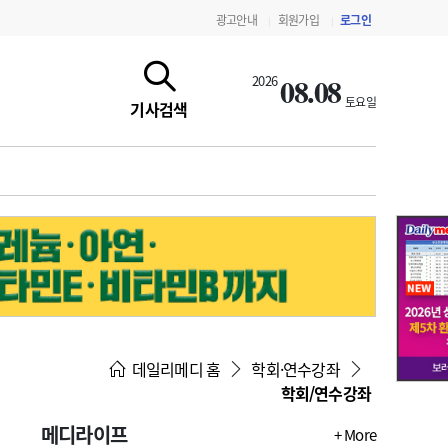
광고안내
회원가입
로그인
|
|
08.08
2026
토요일
기사검색
지침·기준·평가
약제급여 심사 결과
데일리메디 홈
학회·연수강좌
학회/연수강좌
메디라이프
+ More