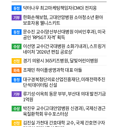
닥터나우 최고마케팅책임자(CMO) 전지웅
동정
한화손해보험, 고대안암병원 소아청소년 환아
기부
보호자용 웰니스키트
문수진 교수( 양산부산대병원 이비인후과), 미국
동정
공인 ‘RPSGT 자격’ 획득
이선영 교수(건국대병원 소화기내과), 스프링거
수상
네이처 ‘2026년 편집 공로상’
경기 의왕시 365키즈병원, 달빛어린이병원
선정
조재민 하이플생명과학 대표 아들
화촉
대구경북첨단의료산업진흥재단, 미래전략추진
동정
단·빅데이터팀 신설
류기성·이옥희 동문 부부, 부산대 의대 발전기금
기부
1억원
박진우 교수(고대안암병원 신경과), 국제신경근
수상
육질환학회 우수포스터상
김진실 가천대 간호대학 교수, 국제 간호연구자
선정