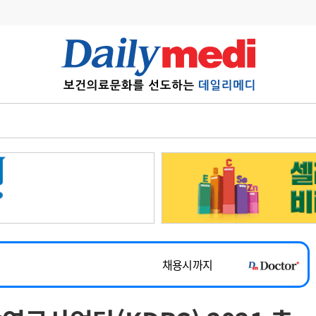
변경
사고
수첩
계
6
관리급여 실시
7
지필공 지원책
~2026-08-31
8
수련환경 개선
채용시까지
9
의과대학 입시
 공개채용
채용시까지
10
약가인하
유권해석
정책/통계
공시
채용시까지
~2026-08-15