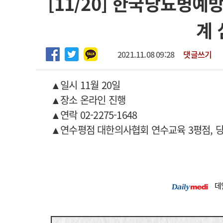
[11/20] 한국당뇨병예방
2026년 하반기 인턴 모집
고객센터
회사소개
법적고지
계
마취통증의학과 임기제 임상의사 채용
2021.11.08 09:28
댓글쓰기
▲일시 11월 20일
▲장소 온라인 진행
▲연락 02-2275-1648
▲연수평점 대한의사협회 연수교육 3평점, 
데