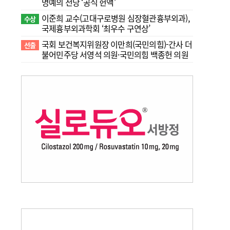
명예의 전당 ‘공식 헌액’
이준희 교수(고대구로병원 심장혈관흉부외과),
수상
국제흉부외과학회 ‘최우수 구연상’
국회 보건복지위원장 이만희(국민의힘)-간사 더
선출
불어민주당 서영석 의원·국민의힘 백종헌 의원