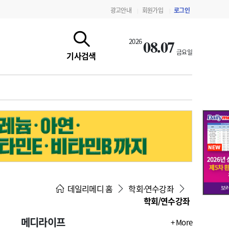
광고안내
회원가입
로그인
|
|
08.07
2026
금요일
기사검색
지침·기준·평가
약제급여 심사 결과
데일리메디 홈
학회·연수강좌
학회/연수강좌
메디라이프
+ More