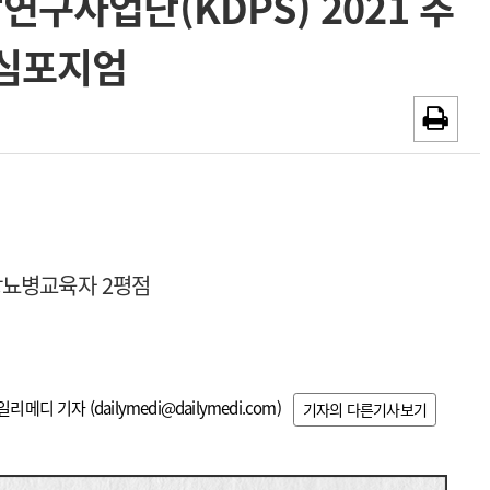
연구사업단(KDPS) 2021 추
~2026-08-31
광고안내
 심포지엄
채용시까지
당뇨병교육자 2평점
일리메디 기자 (
dailymedi@dailymedi.com
)
기자의 다른기사보기