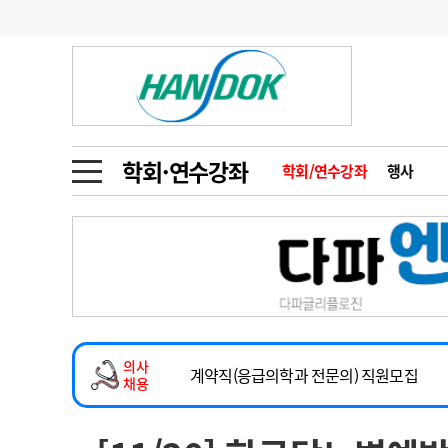
기부
모집
메디인포
인사
부음
오피니언
칼럼
건강정보
금주의 검색어
인물
초대석
피플
학회·연수강좌
학회/연수강좌
행사
1
의사인력 수급 추
동영상뉴스
2
성분명 처방
2026년 하반기 인턴 모집
포토뉴스
포토뉴스
3
AI의료
마취통증의학과 임기제 임상의사 채용
4
전공의 모집 결과
메디 Hospital
지역병원
중소병원
소아청소년과(소아응급전담) 계약직 의사
5
의사국시 합격률
의사
인포메이션
행정처분
판례
계약직(응급의학과 전문의) 직원모집
채용
하반기 전공의(레지던트1년차) 모집
학회·연수강좌
학회/연수강좌
행사