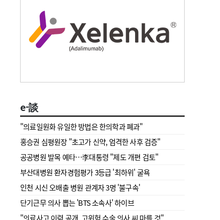
e-談
"의료일원화 유일한 방법은 한의학과 폐과"
홍승권 심평원장 " 초고가 신약, 엄격한 사후 검증"
공공병원 발목 예타…李대통령 "제도 개편 검토"
부산대병원 환자경험평가 3등급 '최하위' 굴욕
인천 시신 오배출 병원 관계자 3명 '불구속'
단기근무 의사 뽑는 'BTS 소속사' 하이브
"의료사고 이력 공개, 고위험 수술 의사 씨 마를 것"