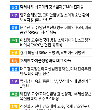
닥터나우 최고마케팅책임자(CMO) 전지웅
동정
한화손해보험, 고대안암병원 소아청소년 환아
기부
보호자용 웰니스키트
문수진 교수( 양산부산대병원 이비인후과), 미국
동정
공인 ‘RPSGT 자격’ 획득
이선영 교수(건국대병원 소화기내과), 스프링거
수상
네이처 ‘2026년 편집 공로상’
경기 의왕시 365키즈병원, 달빛어린이병원
선정
조재민 하이플생명과학 대표 아들
화촉
대구경북첨단의료산업진흥재단, 미래전략추진
동정
단·빅데이터팀 신설
류기성·이옥희 동문 부부, 부산대 의대 발전기금
기부
1억원
박진우 교수(고대안암병원 신경과), 국제신경근
수상
육질환학회 우수포스터상
김진실 가천대 간호대학 교수, 국제 간호연구자
선정