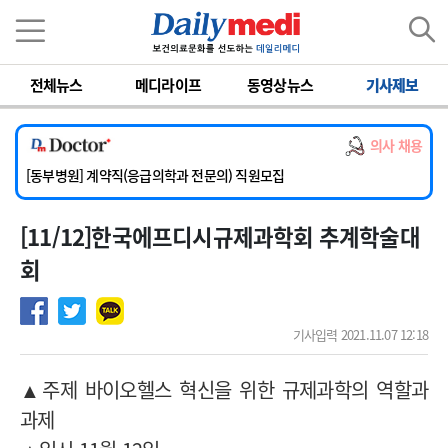
이름
비밀번호
전체뉴스
메디라이프
동영상뉴스
기사제보
[서울아산병원] 2026년 하반기 인턴 모집
[영남대학교의료원] 마취통증의학과 임기제 임상의사 채용
의사 채용
[충남대학교병원] 소아청소년과(소아응급전담) 계약직 의사 공개채용
[동부병원] 계약직(응급의학과 전문의) 직원모집
[이대목동병원] 하반기 전공의(레지던트1년차) 모집
[11/12]한국에프디시규제과학회 추계학술대
[서울아산병원] 2026년 하반기 인턴 모집
[영남대학교의료원] 마취통증의학과 임기제 임상의사 채용
회
기사입력 2021.11.07 12:18
▲주제 바이오헬스 혁신을 위한 규제과학의 역할과
과제