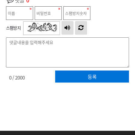
댓글
0
스팸방지
등록
0
/ 2000