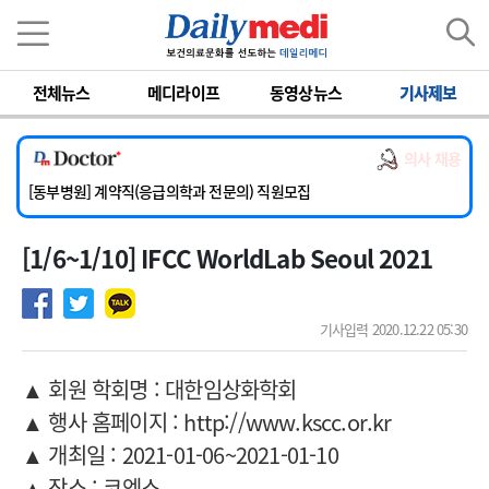
이름
비밀번호
전체뉴스
메디라이프
동영상뉴스
기사제보
[서울아산병원] 2026년 하반기 인턴 모집
[영남대학교의료원] 마취통증의학과 임기제 임상의사 채용
의사 채용
[충남대학교병원] 소아청소년과(소아응급전담) 계약직 의사 공개채용
[동부병원] 계약직(응급의학과 전문의) 직원모집
[이대목동병원] 하반기 전공의(레지던트1년차) 모집
[1/6~1/10] IFCC WorldLab Seoul 2021
[서울아산병원] 2026년 하반기 인턴 모집
[영남대학교의료원] 마취통증의학과 임기제 임상의사 채용
기사입력 2020.12.22 05:30
▲ 회원 학회명 : 대한임상화학회
▲ 행사 홈페이지 : http://www.kscc.or.kr
▲ 개최일 : 2021-01-06~2021-01-10
▲ 장소 : 코엑스