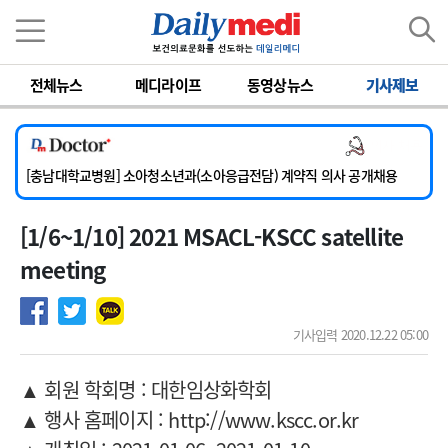
이름
비밀번호
전체뉴스
메디라이프
동영상뉴스
기사제보
[서울아산병원] 2026년 하반기 인턴 모집
의사 채용
[영남대학교의료원] 마취통증의학과 임기제 임상의사 채용
[충남대학교병원] 소아청소년과(소아응급전담) 계약직 의사 공개채용
[동부병원] 계약직(응급의학과 전문의) 직원모집
[1/6~1/10] 2021 MSACL-KSCC satellite
[이대목동병원] 하반기 전공의(레지던트1년차) 모집
[서울아산병원] 2026년 하반기 인턴 모집
meeting
[영남대학교의료원] 마취통증의학과 임기제 임상의사 채용
기사입력 2020.12.22 05:00
▲ 회원 학회명 : 대한임상화학회
▲ 행사 홈페이지 : http://www.kscc.or.kr