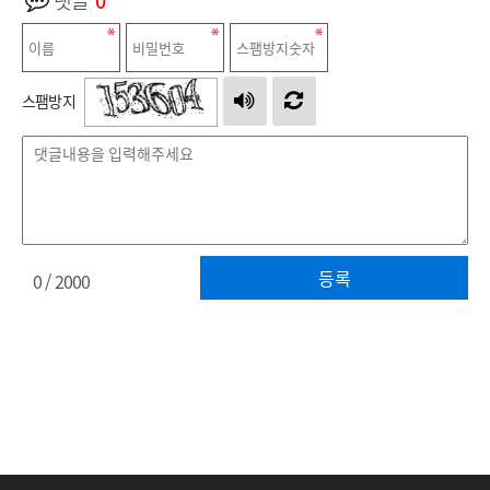
댓글
0
스팸방지
등록
0
/ 2000