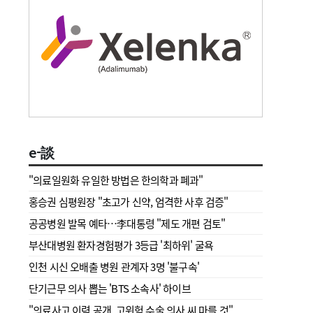
e-談
"의료일원화 유일한 방법은 한의학과 폐과"
홍승권 심평원장 " 초고가 신약, 엄격한 사후 검증"
공공병원 발목 예타…李대통령 "제도 개편 검토"
부산대병원 환자경험평가 3등급 '최하위' 굴욕
인천 시신 오배출 병원 관계자 3명 '불구속'
단기근무 의사 뽑는 'BTS 소속사' 하이브
"의료사고 이력 공개, 고위험 수술 의사 씨 마를 것"