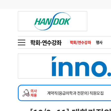
기부
모집
메디인포
인사
부음
오피니언
칼럼
건강정보
금주의 검색어
인물
초대석
피플
학회·연수강좌
학회/연수강좌
행사
1
의사인력 수급 추
동영상뉴스
2
성분명 처방
2026년 하반기 인턴 모집
포토뉴스
포토뉴스
3
AI의료
마취통증의학과 임기제 임상의사 채용
4
전공의 모집 결과
메디 Hospital
지역병원
중소병원
소아청소년과(소아응급전담) 계약직 의사
5
의사국시 합격률
의사
인포메이션
행정처분
판례
계약직(응급의학과 전문의) 직원모집
채용
하반기 전공의(레지던트1년차) 모집
학회·연수강좌
학회/연수강좌
행사