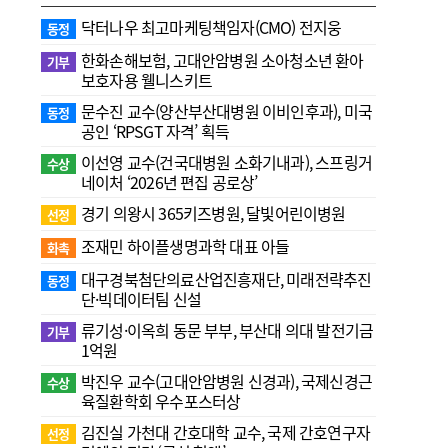
닥터나우 최고마케팅책임자(CMO) 전지웅
동정
한화손해보험, 고대안암병원 소아청소년 환아
기부
보호자용 웰니스키트
문수진 교수( 양산부산대병원 이비인후과), 미국
동정
공인 ‘RPSGT 자격’ 획득
이선영 교수(건국대병원 소화기내과), 스프링거
수상
네이처 ‘2026년 편집 공로상’
경기 의왕시 365키즈병원, 달빛어린이병원
선정
조재민 하이플생명과학 대표 아들
화촉
대구경북첨단의료산업진흥재단, 미래전략추진
동정
단·빅데이터팀 신설
류기성·이옥희 동문 부부, 부산대 의대 발전기금
기부
1억원
박진우 교수(고대안암병원 신경과), 국제신경근
수상
육질환학회 우수포스터상
김진실 가천대 간호대학 교수, 국제 간호연구자
선정