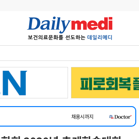
변경
사고
수첩
계
6
관리급여 실시
7
지필공 지원책
~2026-08-31
8
수련환경 개선
채용시까지
9
의과대학 입시
 공개채용
채용시까지
10
약가인하
유권해석
정책/통계
공시
채용시까지
~2026-08-15