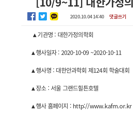
[10/9~11] 대한가
2026년 하반기 인턴 모집
고객센터
회사소개
법적고지
마취통증의학과 임기제 임상의사 채용
2020.10.04 14:40
댓글쓰기
▲기관명 :
대한가정의학회
▲행사일자 : 2020-10-09 ~2020-10-11
▲행사명 : 대한안과학회 제124회 학술대회
▲장소 : 서울 그랜드힐튼호텔
▲행사 홈페이지 : http://www.kafm.or.kr