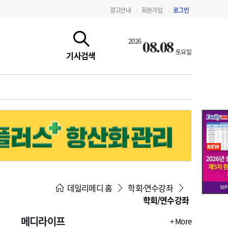
광고안내
회원가입
로그인
|
|
08.08
2026
토요일
기사검색
지침·기준·평가
약제급여 심사 결과
데일리메디 홈
학회·연수강좌
학회/연수강좌
메디라이프
+ More