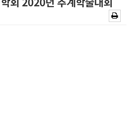
정의학회 2020년 추계학술대회
~2026-08-31
광고안내
채용시까지