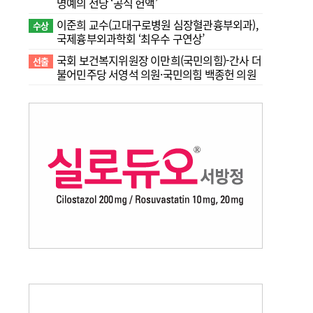
명예의 전당 ‘공식 헌액’
이준희 교수(고대구로병원 심장혈관흉부외과),
수상
국제흉부외과학회 ‘최우수 구연상’
국회 보건복지위원장 이만희(국민의힘)-간사 더
선출
불어민주당 서영석 의원·국민의힘 백종헌 의원