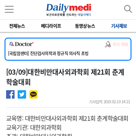
이름
비밀번호
전체뉴스
메디라이프
동영상뉴스
기사제보
[서울아산병원] 2026년 하반기 인턴 모집
[명지병원] 하반기 전공의(인턴) 모집
의사 채용
[동국대학교 경주병원] 내과(소화기, 심장, 내분비), 소아청소년과, 외과, 심장혈관흉부외과, 이비인후과, 병리과 교원 초빙
[국립암센터] 진단검사의학과 정규직 의사직 초빙
[인제대학교해운대백병원] 치과 진료교수 모집 공고
[03/09]대한비만대사외과학회 제21회 춘계
[서울아산병원] 2026년 하반기 인턴 모집
[명지병원] 하반기 전공의(인턴) 모집
학술대회
기사입력 2019.02.10 14:21
교육명: 대한비만대사외과학회 제21회 춘계학술대회
교육기관: 대한외과학회