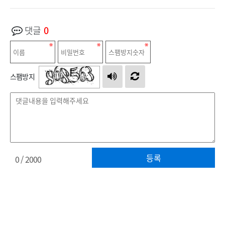
댓글
0
스팸방지
등록
0
/ 2000