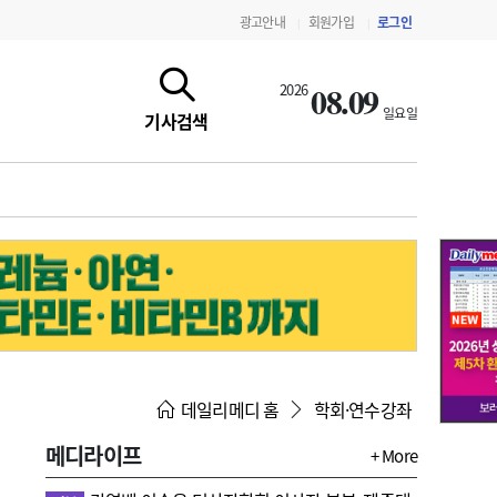
광고안내
회원가입
로그인
|
|
08.09
2026
일요일
기사검색
지침·기준·평가
약제급여 심사 결과
데일리메디 홈
학회·연수강좌
메디라이프
+ More