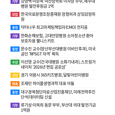
강영백·이순옥 덕산장학회 이사장 부부, 제주대
기부
병원 발전후원금 1억
한국의료분쟁조정중재원 정형외과 상임감정위
모집
원
닥터나우 최고마케팅책임자(CMO) 전지웅
동정
한화손해보험, 고대안암병원 소아청소년 환아
기부
보호자용 웰니스키트
문수진 교수( 양산부산대병원 이비인후과), 미국
동정
공인 ‘RPSGT 자격’ 획득
이선영 교수(건국대병원 소화기내과), 스프링거
수상
네이처 ‘2026년 편집 공로상’
경기 의왕시 365키즈병원, 달빛어린이병원
선정
조재민 하이플생명과학 대표 아들
화촉
대구경북첨단의료산업진흥재단, 미래전략추진
동정
단·빅데이터팀 신설
류기성·이옥희 동문 부부, 부산대 의대 발전기금
기부
1억원