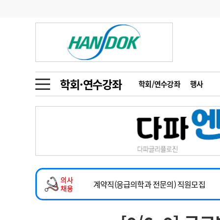
기부
모집
메디인포
인사
부음
오피니언
칼럼
건강정보
금주의 검색어
인물
초대석
피플
학회·연수강좌
학회/연수강좌
행사
1
의사인력 수급 추
동영상뉴스
2
성분명 처방
2026년 하반기 인턴 모집
포토뉴스
포토뉴스
3
AI의료
마취통증의학과 임기제 임상의사 채용
4
전공의 모집 결과
메디 Hospital
지역병원
중소병원
소아청소년과(소아응급전담) 계약직 의사
5
의사국시 합격률
의사
인포메이션
행정처분
판례
계약직(응급의학과 전문의) 직원모집
채용
하반기 전공의(레지던트1년차) 모집
학회·연수강좌
학회/연수강좌
행사