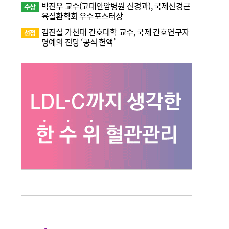
박진우 교수(고대안암병원 신경과), 국제신경근
수상
육질환학회 우수포스터상
김진실 가천대 간호대학 교수, 국제 간호연구자
선정
명예의 전당 ‘공식 헌액’