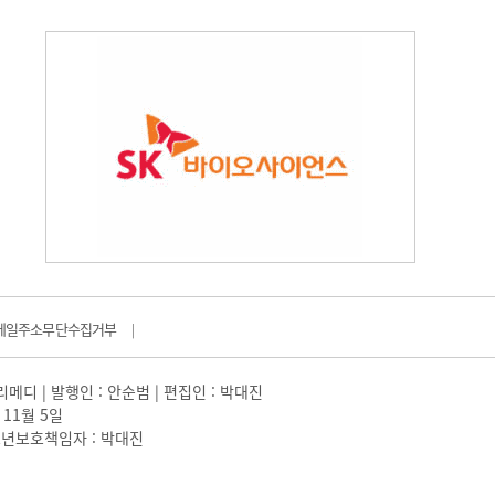
메일주소무단수집거부
|
일리메디 | 발행인 : 안순범 | 편집인 : 박대진
 11월 5일
 |청소년보호책임자 : 박대진