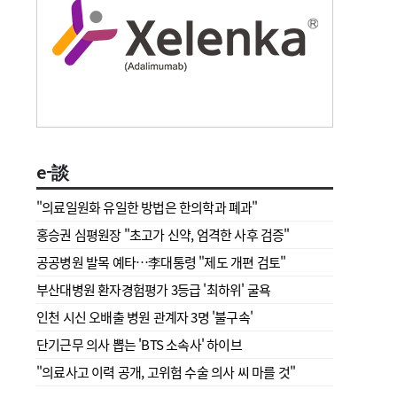
e-談
"의료일원화 유일한 방법은 한의학과 폐과"
홍승권 심평원장 " 초고가 신약, 엄격한 사후 검증"
공공병원 발목 예타…李대통령 "제도 개편 검토"
부산대병원 환자경험평가 3등급 '최하위' 굴욕
인천 시신 오배출 병원 관계자 3명 '불구속'
단기근무 의사 뽑는 'BTS 소속사' 하이브
"의료사고 이력 공개, 고위험 수술 의사 씨 마를 것"