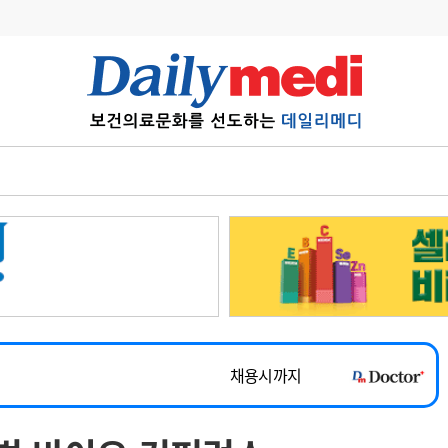
변경
사고
수첩
계
6
관리급여 실시
7
지필공 지원책
~2026-08-31
8
수련환경 개선
채용시까지
9
의과대학 입시
 공개채용
채용시까지
10
약가인하
유권해석
정책/통계
공시
채용시까지
~2026-08-15