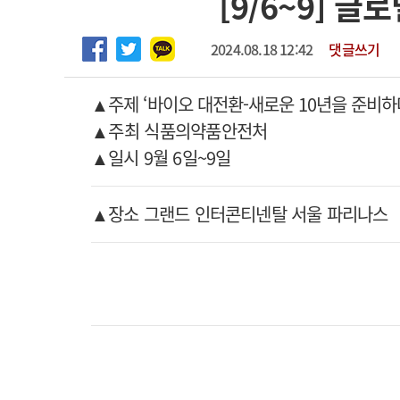
[9/6~9] 
2026년 하반기 인턴 모집
고객센터
회사소개
법적고지
마취통증의학과 임기제 임상의사 채용
2024.08.18 12:42
댓글쓰기
▲주제 ‘바이오 대전환-새로운 10년을 준비하
▲주최 식품의약품안전처
▲일시 9월 6일~9일
▲장소 그랜드 인터콘티넨탈 서울 파리나스