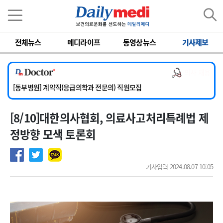
이름
비밀번호
전체뉴스
메디라이프
동영상뉴스
기사제보
[서울아산병원] 2026년 하반기 인턴 모집
[영남대학교의료원] 마취통증의학과 임기제 임상의사 채용
의사 채용
[충남대학교병원] 소아청소년과(소아응급전담) 계약직 의사 공개채용
[동부병원] 계약직(응급의학과 전문의) 직원모집
[이대목동병원] 하반기 전공의(레지던트1년차) 모집
[8/10]대한의사협회, 의료사고처리특례법 제
[서울아산병원] 2026년 하반기 인턴 모집
[영남대학교의료원] 마취통증의학과 임기제 임상의사 채용
정방향 모색 토론회
기사입력 2024.08.07 10:05