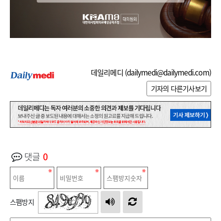
데일리메디 (
dailymedi@dailymedi.com
)
기자의 다른기사보기
댓글
0
스팸방지