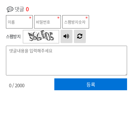
댓글
0
스팸방지
등록
0
/ 2000