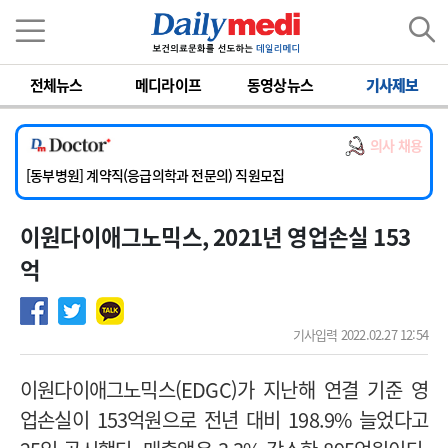
이름
비밀번호
전체뉴스
메디라이프
동영상뉴스
기사제보
[서울아산병원] 2026년 하반기 인턴 모집
[영남대학교의료원] 마취통증의학과 임기제 임상의사 채용
의사 채용
[충남대학교병원] 소아청소년과(소아응급전담) 계약직 의사 공개채용
[동부병원] 계약직(응급의학과 전문의) 직원모집
[이대목동병원] 하반기 전공의(레지던트1년차) 모집
이원다이애그노믹스, 2021년 영업손실 153
[서울아산병원] 2026년 하반기 인턴 모집
[영남대학교의료원] 마취통증의학과 임기제 임상의사 채용
억
기사입력 2022.02.27 12:54
이원다이애그노믹스(EDGC)가 지난해 연결 기준 영
업손실이 153억원으로 전년 대비 198.9% 늘었다고