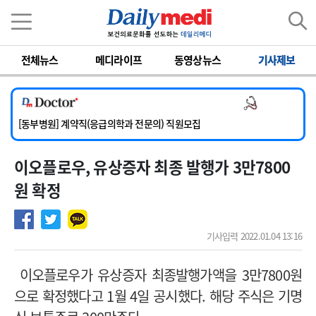
이름
비밀번호
전체뉴스
메디라이프
동영상뉴스
기사제보
[서울아산병원] 2026년 하반기 인턴 모집
[영남대학교의료원] 마취통증의학과 임기제 임상의사 채용
의사 채용
[충남대학교병원] 소아청소년과(소아응급전담) 계약직 의사 공개채용
[동부병원] 계약직(응급의학과 전문의) 직원모집
[이대목동병원] 하반기 전공의(레지던트1년차) 모집
이오플로우, 유상증자 최종 발행가 3만7800
[서울아산병원] 2026년 하반기 인턴 모집
[영남대학교의료원] 마취통증의학과 임기제 임상의사 채용
원 확정
기사입력 2022.01.04 13:16
이오플로우가 유상증자 최종발행가액을 3만7800원
으로 확정했다고 1월 4일 공시했다. 해당 주식은 기명