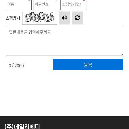
스팸방지
등록
0
/ 2000
(주)데일리메디