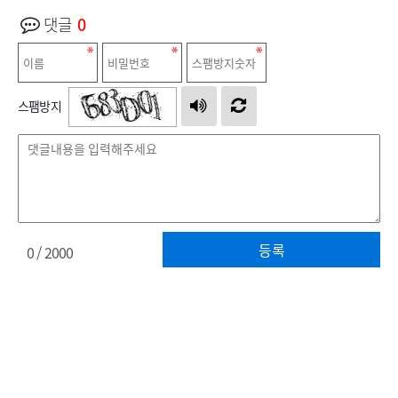
댓글
0
스팸방지
등록
0
/ 2000