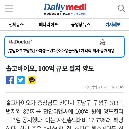
이름
비밀번호
전체뉴스
메디라이프
동영상뉴스
기사제보
[서울아산병원] 2026년 하반기 인턴 모집
의사 채용
[영남대학교의료원] 마취통증의학과 임기제 임상의사 채용
[충남대학교병원] 소아청소년과(소아응급전담) 계약직 의사 공개채용
[동부병원] 계약직(응급의학과 전문의) 직원모집
솔고바이오, 100억 규모 필지 양도
[이대목동병원] 하반기 전공의(레지던트1년차) 모집
[서울아산병원] 2026년 하반기 인턴 모집
[영남대학교의료원] 마취통증의학과 임기제 임상의사 채용
기사입력 2022.07.07 17:45
솔고바이오가 충청남도 천안시 동남구 구성동 313-1
번지외 8필지를 천안디앤씨에 100억 원에 양도한다
고 7일 공시했다. 이는 자산총액대비 17.73%에 해당
한다. 회사 측은 “
척추내시경, 스마트 헬스케어등 신