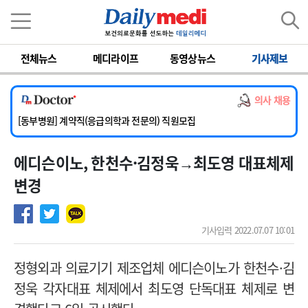
이름
비밀번호
전체뉴스
메디라이프
동영상뉴스
기사제보
[서울아산병원] 2026년 하반기 인턴 모집
[영남대학교의료원] 마취통증의학과 임기제 임상의사 채용
의사 채용
[충남대학교병원] 소아청소년과(소아응급전담) 계약직 의사 공개채용
[동부병원] 계약직(응급의학과 전문의) 직원모집
[이대목동병원] 하반기 전공의(레지던트1년차) 모집
에디슨이노, 한천수·김정욱→최도영 대표체제
[서울아산병원] 2026년 하반기 인턴 모집
[영남대학교의료원] 마취통증의학과 임기제 임상의사 채용
변경
기사입력 2022.07.07 10:01
정형외과 의료기기 제조업체 에디슨이노가 한천수·김
정욱 각자대표 체제에서 최도영 단독대표 체제로 변