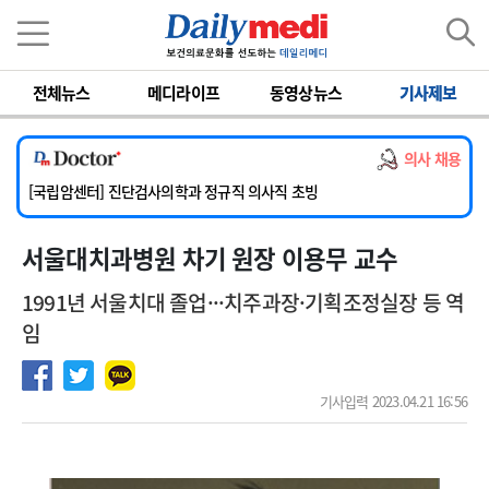
이름
비밀번호
전체뉴스
메디라이프
동영상뉴스
기사제보
[서울아산병원] 2026년 하반기 인턴 모집
[명지병원] 하반기 전공의(인턴) 모집
의사 채용
[동국대학교 경주병원] 내과(소화기, 심장, 내분비), 소아청소년과, 외과, 심장혈관흉부외과, 이비인후과, 병리과 교원 초빙
[국립암센터] 진단검사의학과 정규직 의사직 초빙
[인제대학교해운대백병원] 치과 진료교수 모집 공고
서울대치과병원 차기 원장 이용무 교수
[서울아산병원] 2026년 하반기 인턴 모집
[명지병원] 하반기 전공의(인턴) 모집
1991년 서울치대 졸업···치주과장·기획조정실장 등 역
임
기사입력 2023.04.21 16:56