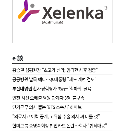
e-談
홍승권 심평원장 " 초고가 신약, 엄격한 사후 검증"
공공병원 발목 예타…李대통령 "제도 개편 검토"
부산대병원 환자경험평가 3등급 '최하위' 굴욕
인천 시신 오배출 병원 관계자 3명 '불구속'
단기근무 의사 뽑는 'BTS 소속사' 하이브
"의료사고 이력 공개, 고위험 수술 의사 씨 마를 것"
한미그룹 송영숙회장 법인카드 논란…회사 "법적대응"