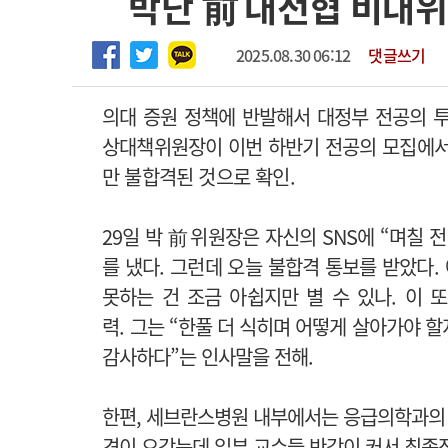
박단 前 대전협 비대
2026년 하반기 인턴 모집
고객센터
회사소개
법적고지
마취통증의학과 임기제 임상의사 채용
2025.08.30 06:12
댓글쓰기
의대 증원 정책에 반발해서 대정부 전공의 
상대책위원장이 이번 하반기 전공의 모집에
만 불합격된 것으로 확인.
29일 박 前 위원장은 자신의 SNS에 “며칠
를 냈다. 그런데 오늘 불합격 통보를 받았다
못하는 건 조금 아쉽지만 별 수 있나. 이 
력.
그는 “한풀 더 식히며 어떻게 살아가야 할
감사하다”는 인사말을 전해.
한편, 세브란스병원 내부에서는 응급의학과의 어
견이 오갔는데 일부 교수들 반감이 커서 최종