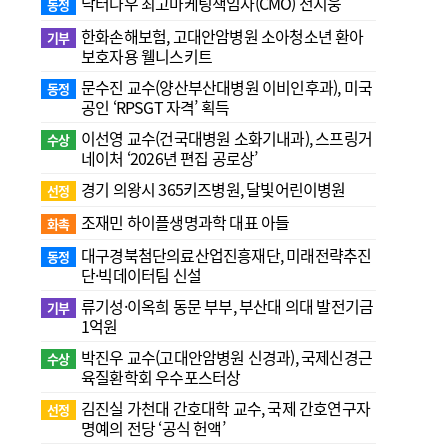
닥터나우 최고마케팅책임자(CMO) 전지웅
동정
한화손해보험, 고대안암병원 소아청소년 환아
기부
보호자용 웰니스키트
문수진 교수( 양산부산대병원 이비인후과), 미국
동정
공인 ‘RPSGT 자격’ 획득
이선영 교수(건국대병원 소화기내과), 스프링거
수상
네이처 ‘2026년 편집 공로상’
경기 의왕시 365키즈병원, 달빛어린이병원
선정
조재민 하이플생명과학 대표 아들
화촉
대구경북첨단의료산업진흥재단, 미래전략추진
동정
단·빅데이터팀 신설
류기성·이옥희 동문 부부, 부산대 의대 발전기금
기부
1억원
박진우 교수(고대안암병원 신경과), 국제신경근
수상
육질환학회 우수포스터상
김진실 가천대 간호대학 교수, 국제 간호연구자
선정
명예의 전당 ‘공식 헌액’