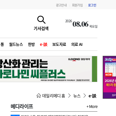
광고안내
회원가입
로그인
|
|
08.06
2026
목요일
기사검색
유통
월드뉴스
한방
e-談
보도자료
의료 AI
지침·기준·평가
약제급여 심사 결과
데일리메디 홈
뉴스
e-談
메디라이프
+ More