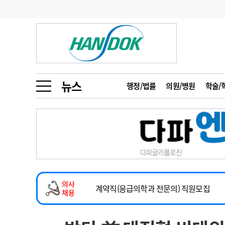
기부
모집
메디인포
인사
부음
오피니언
칼럼
건강정보
금주의 검색어
인물
초대석
피플
뉴스
행정/법률
의원/병원
학술/
1
의사인력 수급 추
동영상뉴스
2
성분명 처방
2026년 하반기 인턴 모집
포토뉴스
포토뉴스
3
AI의료
마취통증의학과 임기제 임상의사 채용
4
전공의 모집 결과
메디 Hospital
지역병원
중소병원
소아청소년과(소아응급전담) 계약직 의사
5
의사국시 합격률
의사
인포메이션
행정처분
판례
계약직(응급의학과 전문의) 직원모집
채용
하반기 전공의(레지던트1년차) 모집
학회·연수강좌
학회/연수강좌
행사