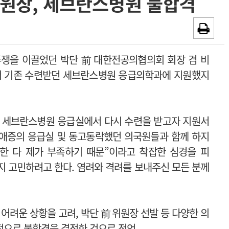
위원장, 세브란스병원 불합격
~2026-08-31
광고안내
채용시까지
투쟁을 이끌었던 박단 前 대한전공의협의회 회장 겸 비
서 기존 수련받던 세브란스병원 응급의학과에 지원했지
 전 세브란스병원 응급실에서 다시 수련을 받고자 지원서
. 애증의 응급실 및 동고동락했던 의국원들과 함께 하지
또한 다 제가 부족하기 때문”이라고 착잡한 심경을 피
지 고민하려고 한다. 염려와 격려를 보내주신 모든 분께
려운 상황을 고려, 박단 前 위원장 선발 등 다양한 의
적으로 불합격을 결정한 것으로 전언.