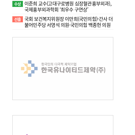
이준희 교수(고대구로병원 심장혈관흉부외과),
수상
국제흉부외과학회 ‘최우수 구연상’
국회 보건복지위원장 이만희(국민의힘)-간사 더
선출
불어민주당 서영석 의원·국민의힘 백종헌 의원