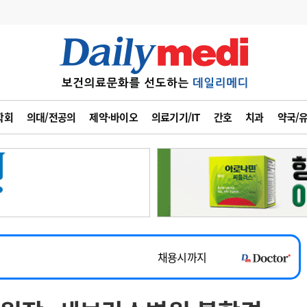
변경
사고
수첩
학회
의대/전공의
제약·바이오
의료기기/IT
간호
치과
약국/
계
6
관리급여 실시
7
지필공 지원책
~2026-08-31
8
수련환경 개선
채용시까지
9
의과대학 입시
 공개채용
채용시까지
10
약가인하
유권해석
정책/통계
공시
채용시까지
~2026-08-15