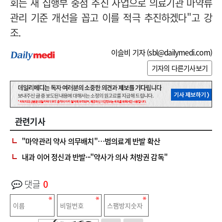
회는 새 집행부 중점 추진 사업으로 의료기관 마약류
관리 기준 개선을 꼽고 이를 적극 추진하겠다"고 강
조.
이슬비 기자 (
sbl@dailymedi.com
)
기자의 다른기사보기
관련기사
"마약관리 약사 의무배치"…범의료계 반발 확산
내과 이어 정신과 반발···"약사가 의사 처방권 감독"
댓글
0