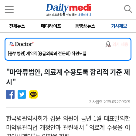
이름
비밀번호
전체뉴스
메디라이프
동영상뉴스
기사제보
[서울아산병원] 2026년 하반기 인턴 모집
[영남대학교의료원] 마취통증의학과 임기제 임상의사 채용
의사 채용
[충남대학교병원] 소아청소년과(소아응급전담) 계약직 의사 공개채용
[동부병원] 계약직(응급의학과 전문의) 직원모집
[이대목동병원] 하반기 전공의(레지던트1년차) 모집
"마약류법안, 의료계 수용토록 합리적 기준 제
[서울아산병원] 2026년 하반기 인턴 모집
[영남대학교의료원] 마취통증의학과 임기제 임상의사 채용
시"
기사입력 2025.03.27 09:09
한국병원약사회가 김윤 의원이 금년 1월 대표발의한
마약류관리법 개정안과 관련해서 "의료계 수용을 이